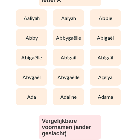
letter A
aaliyah
aalyah
abbie
abby
abbygaëlle
abigaël
abigaëlle
abigail
abigaïl
abygaël
abygaëlle
açelya
ada
adaline
adama
Vergelijkbare
voornamen (ander
geslacht)