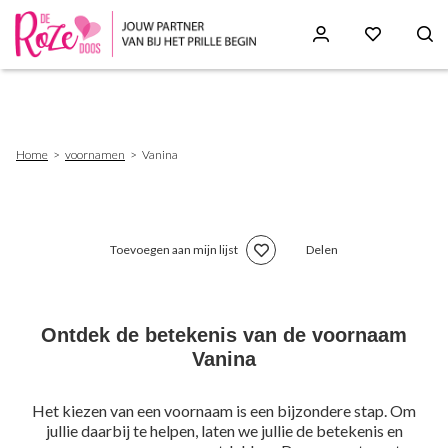
Skip
to
main
content
Breadcrumb
Home
voornamen
Vanina
Toevoegen aan mijn lijst
Delen
Ontdek de betekenis van de voornaam
Vanina
Het kiezen van een voornaam is een bijzondere stap. Om
jullie daarbij te helpen, laten we jullie de betekenis en