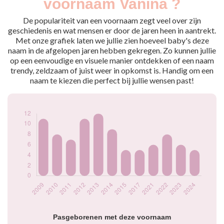
voornaam Vanina ?
2009
11
2010
8
De populariteit van een voornaam zegt veel over zijn
2011
7
geschiedenis en wat mensen er door de jaren heen in aantrekt.
Met onze grafiek laten we jullie zien hoeveel baby's deze
2012
11
naam in de afgelopen jaren hebben gekregen. Zo kunnen jullie
2013
12
op een eenvoudige en visuele manier ontdekken of een naam
2014
9
trendy, zeldzaam of juist weer in opkomst is. Handig om een
2015
5
naam te kiezen die perfect bij jullie wensen past!
2017
5
2021
6
2022
8
2023
6
2024
5
Popularité du
prénom Vanina par
année
Pasgeborenen met deze voornaam