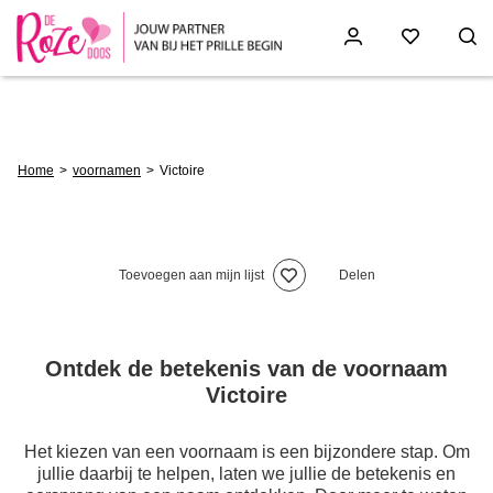
Skip
to
main
content
Breadcrumb
Home
voornamen
Victoire
Toevoegen aan mijn lijst
Delen
Ontdek de betekenis van de voornaam
Victoire
Het kiezen van een voornaam is een bijzondere stap. Om
jullie daarbij te helpen, laten we jullie de betekenis en