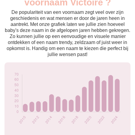
voornaam Victoire ?
2009
17
2010
15
De populariteit van een voornaam zegt veel over zijn
2011
19
geschiedenis en wat mensen er door de jaren heen in
aantrekt. Met onze grafiek laten we jullie zien hoeveel
2012
20
baby's deze naam in de afgelopen jaren hebben gekregen.
2013
20
Zo kunnen jullie op een eenvoudige en visuele manier
2014
33
ontdekken of een naam trendy, zeldzaam of juist weer in
2015
29
opkomst is. Handig om een naam te kiezen die perfect bij
2016
24
jullie wensen past!
2017
23
2018
31
2019
47
2020
59
2021
67
2022
59
2023
69
2024
62
Popularité du
prénom Victoire
par année