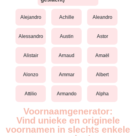
alejandro
achille
aleandro
alessandro
austin
astor
alistair
arnaud
amaël
alonzo
ammar
albert
attilio
armando
alpha
Voornaamgenerator:
Vind unieke en originele
voornamen in slechts enkele