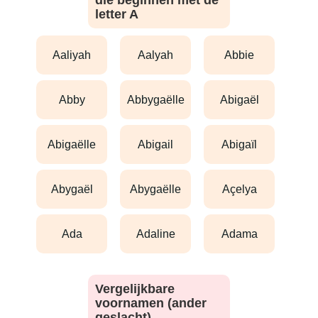
die beginnen met de
letter A
aaliyah
aalyah
abbie
abby
abbygaëlle
abigaël
abigaëlle
abigail
abigaïl
abygaël
abygaëlle
açelya
ada
adaline
adama
Vergelijkbare
voornamen (ander
geslacht)