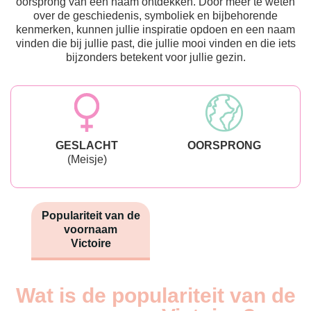
oorsprong van een naam ontdekken. Door meer te weten
over de geschiedenis, symboliek en bijbehorende
kenmerken, kunnen jullie inspiratie opdoen en een naam
vinden die bij jullie past, die jullie mooi vinden en die iets
bijzonders betekent voor jullie gezin.
GESLACHT
OORSPRONG
(Meisje)
Populariteit van de
voornaam
Victoire
Wat is de populariteit van de
Nouveaux-
Année
nés