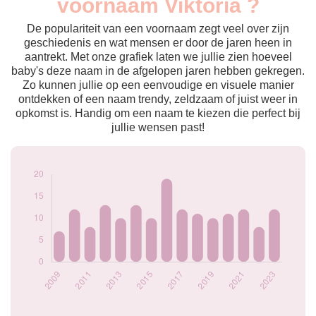
voornaam Viktoria ?
2009
7
2010
12
De populariteit van een voornaam zegt veel over zijn
2011
8
geschiedenis en wat mensen er door de jaren heen in
aantrekt. Met onze grafiek laten we jullie zien hoeveel
2012
13
baby's deze naam in de afgelopen jaren hebben gekregen.
2013
10
Zo kunnen jullie op een eenvoudige en visuele manier
2014
13
ontdekken of een naam trendy, zeldzaam of juist weer in
2015
10
opkomst is. Handig om een naam te kiezen die perfect bij
2016
19
jullie wensen past!
2017
12
2018
11
2019
10
2020
11
2021
12
2022
8
2023
12
Popularité du
prénom Viktoria
par année