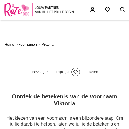
Skip
to
main
content
Breadcrumb
Home
voornamen
Viktoria
Toevoegen aan mijn lijst
Delen
Ontdek de betekenis van de voornaam
Viktoria
Het kiezen van een voornaam is een bijzondere stap. Om
jullie daarbij te helpen, laten we jullie de betekenis en