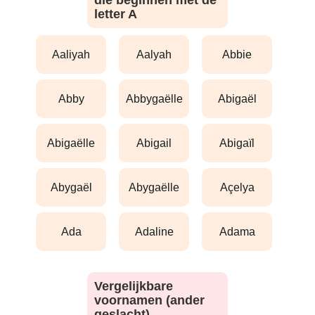
die beginnen met de
letter A
aaliyah
aalyah
abbie
abby
abbygaëlle
abigaël
abigaëlle
abigail
abigaïl
abygaël
abygaëlle
açelya
ada
adaline
adama
Vergelijkbare
voornamen (ander
geslacht)