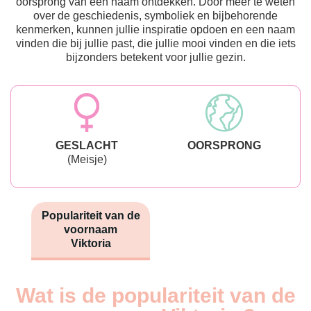
oorsprong van een naam ontdekken. Door meer te weten
over de geschiedenis, symboliek en bijbehorende
kenmerken, kunnen jullie inspiratie opdoen en een naam
vinden die bij jullie past, die jullie mooi vinden en die iets
bijzonders betekent voor jullie gezin.
GESLACHT
OORSPRONG
(Meisje)
Populariteit van de
voornaam
Viktoria
Wat is de populariteit van de
Nouveaux-
Année
nés