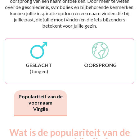
oorsprong van een naam ontdekken. Door meer te weten
over de geschiedenis, symboliek en bijbehorende kenmerken,
kunnen jullie inspiratie opdoen en een naam vinden die bij
jullie past, die jullie mooi vinden en die iets bijzonders
betekent voor jullie gezin.
GESLACHT
OORSPRONG
(Jongen)
Populariteit van de
voornaam
Virgile
Wat is de populariteit van de
Nouveaux-
Année
nés