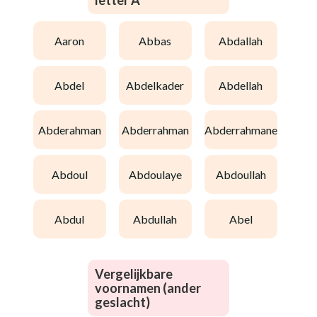
letter A
aaron
abbas
abdallah
abdel
abdelkader
abdellah
abderahman
abderrahman
abderrahmane
abdoul
abdoulaye
abdoullah
abdul
abdullah
abel
Vergelijkbare
voornamen (ander
geslacht)