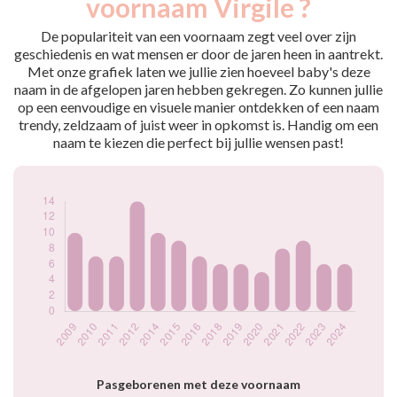
voornaam Virgile ?
2009
10
2010
7
De populariteit van een voornaam zegt veel over zijn
2011
7
geschiedenis en wat mensen er door de jaren heen in aantrekt.
Met onze grafiek laten we jullie zien hoeveel baby's deze
2012
14
naam in de afgelopen jaren hebben gekregen. Zo kunnen jullie
2014
10
op een eenvoudige en visuele manier ontdekken of een naam
2015
9
trendy, zeldzaam of juist weer in opkomst is. Handig om een
2016
7
naam te kiezen die perfect bij jullie wensen past!
2018
6
2019
6
2020
5
2021
8
2022
9
2023
6
2024
6
Popularité du
prénom Virgile par
année
Pasgeborenen met deze voornaam