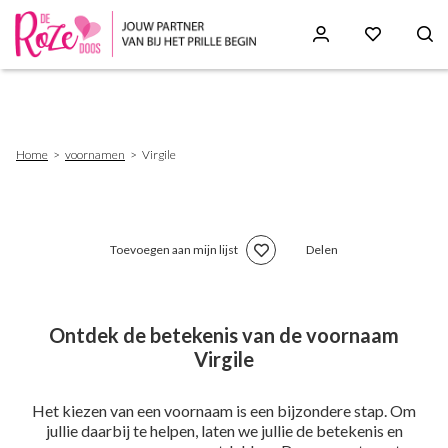
Skip
to
main
content
Breadcrumb
Home
voornamen
Virgile
Toevoegen aan mijn lijst
Delen
Ontdek de betekenis van de voornaam
Virgile
Het kiezen van een voornaam is een bijzondere stap. Om
jullie daarbij te helpen, laten we jullie de betekenis en