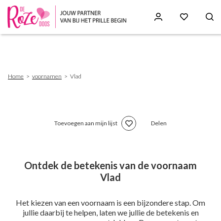
Skip
to
main
content
Breadcrumb
Home
voornamen
Vlad
Toevoegen aan mijn lijst
Delen
Ontdek de betekenis van de voornaam
Vlad
Het kiezen van een voornaam is een bijzondere stap. Om
jullie daarbij te helpen, laten we jullie de betekenis en