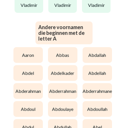
vladimir
vladimir
vladimir
Andere voornamen
die beginnen met de
letter A
aaron
abbas
abdallah
abdel
abdelkader
abdellah
abderahman
abderrahman
abderrahmane
abdoul
abdoulaye
abdoullah
abdul
abdullah
abel