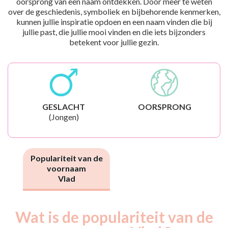
oorsprong van een naam ontdekken. Door meer te weten
over de geschiedenis, symboliek en bijbehorende kenmerken,
kunnen jullie inspiratie opdoen en een naam vinden die bij
jullie past, die jullie mooi vinden en die iets bijzonders
betekent voor jullie gezin.
GESLACHT
OORSPRONG
(Jongen)
Populariteit van de
voornaam
Vlad
Wat is de populariteit van de
Nouveaux-
Année
nés