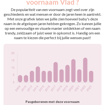
voornaam Vlad ?
2009
5
2010
5
De populariteit van een voornaam zegt veel over zijn
2013
8
geschiedenis en wat mensen er door de jaren heen in aantrekt.
Met onze grafiek laten we jullie zien hoeveel baby's deze
2014
11
naam in de afgelopen jaren hebben gekregen. Zo kunnen jullie
2015
8
op een eenvoudige en visuele manier ontdekken of een naam
2016
8
trendy, zeldzaam of juist weer in opkomst is. Handig om een
2017
14
naam te kiezen die perfect bij jullie wensen past!
2018
9
2019
12
2020
16
2021
9
2022
17
2023
8
Popularité du
prénom Vlad par
année
Pasgeborenen met deze voornaam