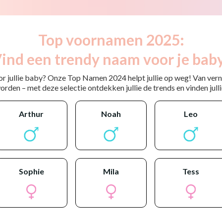
Top voornamen 2025:
ind een trendy naam voor je bab
or jullie baby? Onze Top Namen 2024 helpt jullie op weg! Van ver
rden – met deze selectie ontdekken jullie de trends en vinden jullie
arthur
noah
leo
sophie
mila
tess