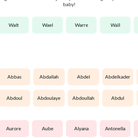
baby!
walt
wael
warre
waïl
abbas
abdallah
abdel
abdelkader
abdoul
abdoulaye
abdoullah
abdul
aurore
aube
alyana
antonella