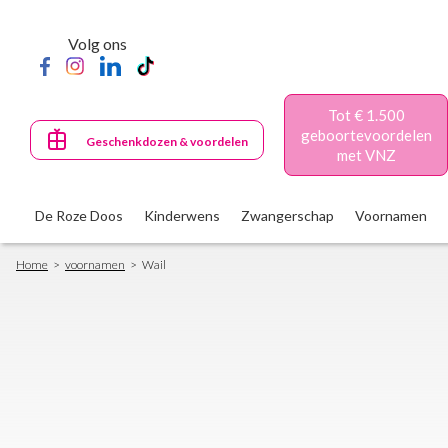
Skip
to
Volg ons
main
content
Tot € 1.500
geboortevoordelen
Geschenkdozen & voordelen
met VNZ
De Roze Doos
Kinderwens
Zwangerschap
Voornamen
Breadcrumb
Home
voornamen
Wail