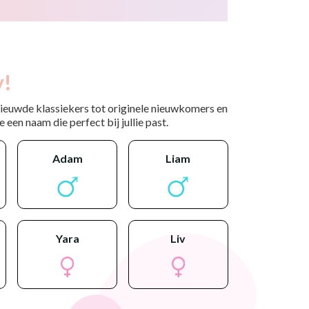
y!
nieuwde klassiekers tot originele nieuwkomers en
 een naam die perfect bij jullie past.
adam
liam
yara
liv