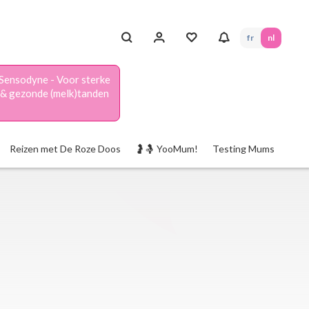
fr
nl
Sensodyne - Voor sterke
& gezonde (melk)tanden
Reizen met De Roze Doos
🤰🤱 YooMum!
Testing Mums