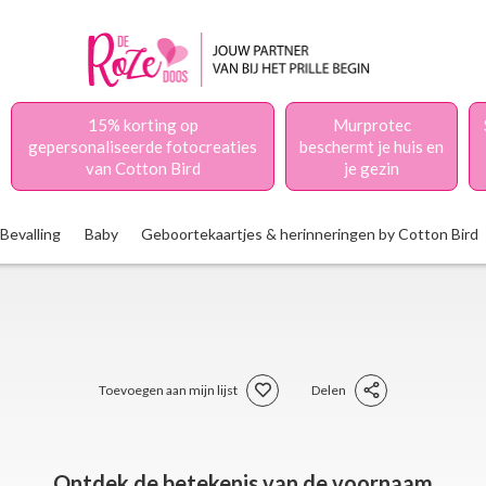
15% korting op
Murprotec
gepersonaliseerde fotocreaties
beschermt je huis en
van Cotton Bird
je gezin
Bevalling
Baby
Geboortekaartjes & herinneringen by Cotton Bird
Toevoegen aan mijn lijst
Delen
Ontdek de betekenis van de voornaam