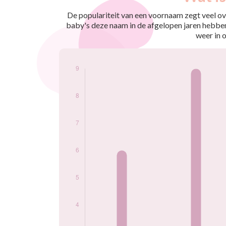
nés
2009
6
De populariteit van een voornaam zegt veel ove
2010
9
baby's deze naam in de afgelopen jaren hebben
2011
6
weer in 
2015
9
2016
5
2018
6
2019
7
Popularité du
prénom Wail par
année