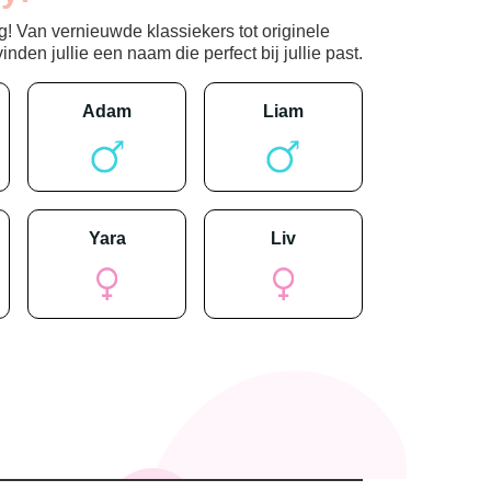
! Van vernieuwde klassiekers tot originele
den jullie een naam die perfect bij jullie past.
adam
liam
yara
liv