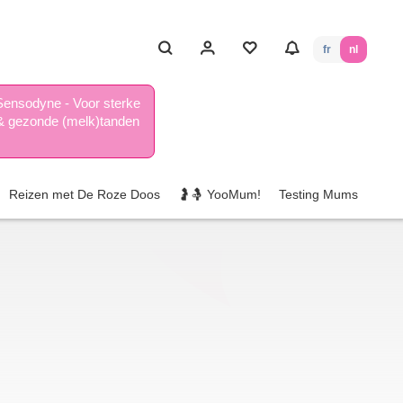
fr
nl
Sensodyne - Voor sterke
& gezonde (melk)tanden
Reizen met De Roze Doos
🤰🤱 YooMum!
Testing Mums