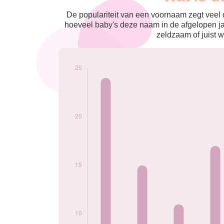
nés
2009
24
De populariteit van een voornaam zegt veel o
2010
15
hoeveel baby's deze naam in de afgelopen j
2011
11
zeldzaam of juist w
2012
17
2013
12
2014
13
2015
14
2016
5
2017
7
2019
8
2020
5
2021
6
2022
5
2023
6
Popularité du
prénom Wesley
par année