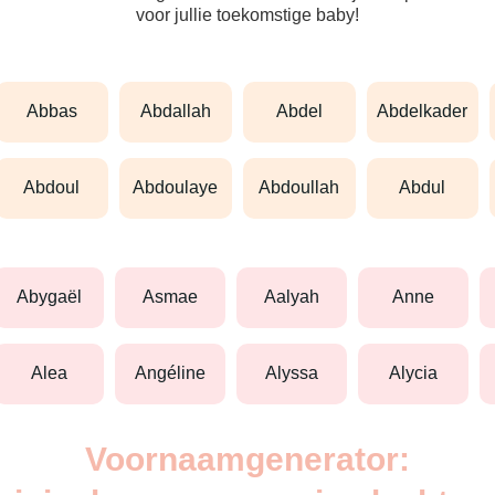
voor jullie toekomstige baby!
abbas
abdallah
abdel
abdelkader
abdoul
abdoulaye
abdoullah
abdul
abygaël
asmae
aalyah
anne
alea
angéline
alyssa
alycia
Voornaamgenerator: