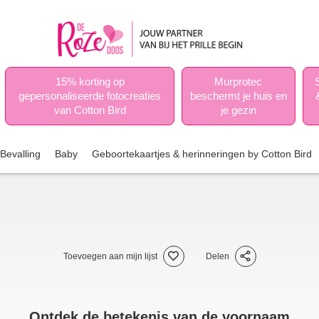
15% korting op
Murprotec
gepersonaliseerde fotocreaties
beschermt je huis en
van Cotton Bird
je gezin
Bevalling
Baby
Geboortekaartjes & herinneringen by Cotton Bird
Toevoegen aan mijn lijst
Delen
Ontdek de betekenis van de voornaam