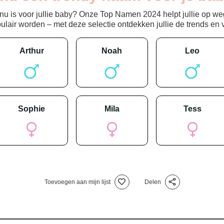
 is voor jullie baby? Onze Top Namen 2024 helpt jullie op weg
ir worden – met deze selectie ontdekken jullie de trends en vin
arthur
noah
leo
sophie
mila
tess
Toevoegen aan mijn lijst
Delen