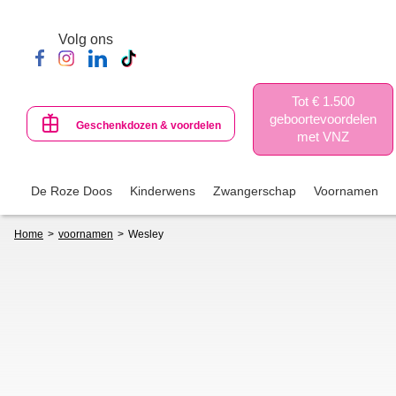
Skip
to
Volg ons
main
content
Tot € 1.500
geboortevoordelen
Geschenkdozen & voordelen
met VNZ
De Roze Doos
Kinderwens
Zwangerschap
Voornamen
Breadcrumb
Home
voornamen
Wesley