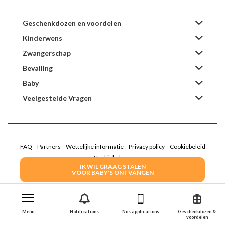
Geschenkdozen en voordelen
Kinderwens
Zwangerschap
Bevalling
Baby
Veelgestelde Vragen
FAQ
Partners
Wettelijke informatie
Privacy policy
Cookiebeleid
Cookiebeheer
IK WIL GRAAG STALEN
VOOR BABY'S ONTVANGEN
2022 Family Service - De Roze Doos
Menu
Notifications
Nos applications
Geschenkdozen &
voordelen