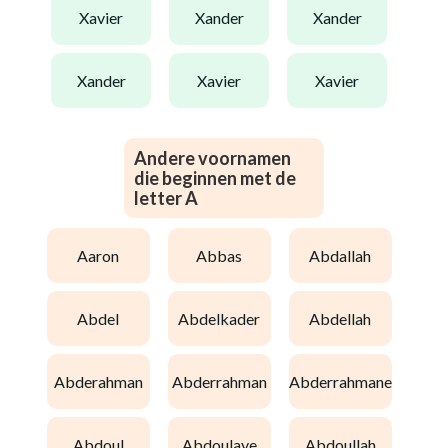
xavier
xander
xander
xander
xavier
xavier
Andere voornamen
die beginnen met de
letter A
aaron
abbas
abdallah
abdel
abdelkader
abdellah
abderahman
abderrahman
abderrahmane
abdoul
abdoulaye
abdoullah