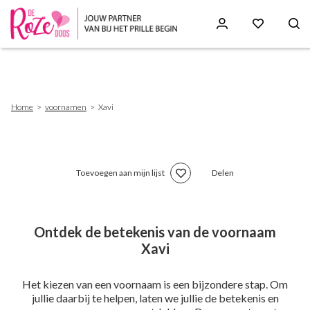
Skip
to
main
content
Breadcrumb
Home
voornamen
Xavi
Toevoegen aan mijn lijst
Delen
Ontdek de betekenis van de voornaam
Xavi
Het kiezen van een voornaam is een bijzondere stap. Om
jullie daarbij te helpen, laten we jullie de betekenis en