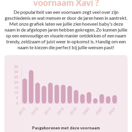
voornaam Xavi ?
2009
15
2010
24
De populariteit van een voornaam zegt veel over zijn
2011
32
geschiedenis en wat mensen er door de jaren heen in aantrekt.
Met onze grafiek laten we jullie zien hoeveel baby's deze
2012
20
naam in de afgelopen jaren hebben gekregen. Zo kunnen jullie
2013
17
op een eenvoudige en visuele manier ontdekken of een naam
2014
20
trendy, zeldzaam of juist weer in opkomst is. Handig om een
2015
18
naam te kiezen die perfect bij jullie wensen past!
2016
18
2017
17
2018
13
2019
9
2020
11
2021
5
2022
9
2023
7
2024
8
Popularité du
prénom Xavi par
année
Pasgeborenen met deze voornaam