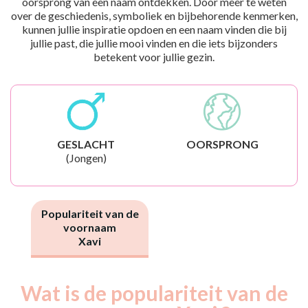
oorsprong van een naam ontdekken. Door meer te weten
over de geschiedenis, symboliek en bijbehorende kenmerken,
kunnen jullie inspiratie opdoen en een naam vinden die bij
jullie past, die jullie mooi vinden en die iets bijzonders
betekent voor jullie gezin.
GESLACHT
OORSPRONG
(Jongen)
Populariteit van de
voornaam
Xavi
Wat is de populariteit van de
Nouveaux-
Année
nés