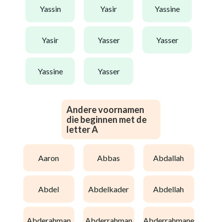
yassin
yasir
yassine
yasir
yasser
yasser
yassine
yasser
Andere voornamen
die beginnen met de
letter A
aaron
abbas
abdallah
abdel
abdelkader
abdellah
abderahman
abderrahman
abderrahmane