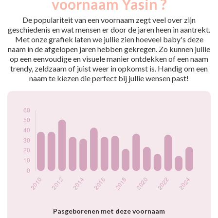
voornaam Yasin ?
2009
36
2010
39
De populariteit van een voornaam zegt veel over zijn
2011
39
geschiedenis en wat mensen er door de jaren heen in aantrekt.
Met onze grafiek laten we jullie zien hoeveel baby's deze
2012
51
naam in de afgelopen jaren hebben gekregen. Zo kunnen jullie
2013
34
op een eenvoudige en visuele manier ontdekken of een naam
2014
32
trendy, zeldzaam of juist weer in opkomst is. Handig om een
2015
43
naam te kiezen die perfect bij jullie wensen past!
2016
34
2017
35
2018
22
2019
37
2020
24
2021
17
2022
36
2023
15
2024
24
Popularité du
prénom Yasin par
année
Pasgeborenen met deze voornaam