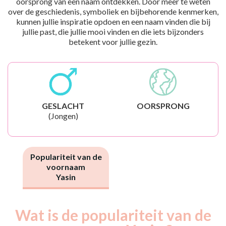
oorsprong van een naam ontdekken. Door meer te weten
over de geschiedenis, symboliek en bijbehorende kenmerken,
kunnen jullie inspiratie opdoen en een naam vinden die bij
jullie past, die jullie mooi vinden en die iets bijzonders
betekent voor jullie gezin.
GESLACHT
OORSPRONG
(Jongen)
Populariteit van de
voornaam
Yasin
Wat is de populariteit van de
Nouveaux-
Année
nés