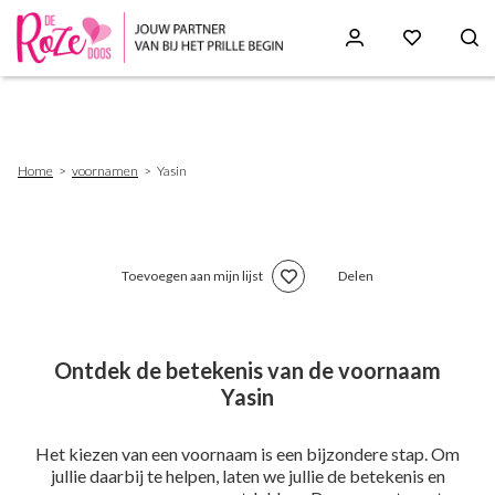
Skip
to
main
content
Breadcrumb
Home
voornamen
Yasin
Toevoegen aan mijn lijst
Delen
Ontdek de betekenis van de voornaam
Yasin
Het kiezen van een voornaam is een bijzondere stap. Om
jullie daarbij te helpen, laten we jullie de betekenis en