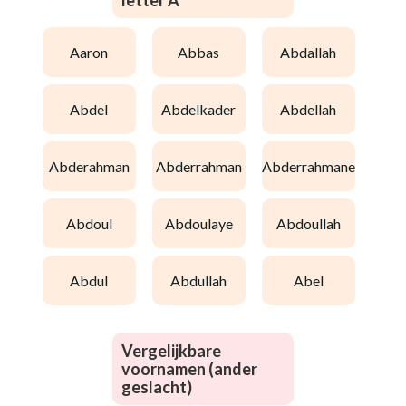
letter A
aaron
abbas
abdallah
abdel
abdelkader
abdellah
abderahman
abderrahman
abderrahmane
abdoul
abdoulaye
abdoullah
abdul
abdullah
abel
Vergelijkbare
voornamen (ander
geslacht)