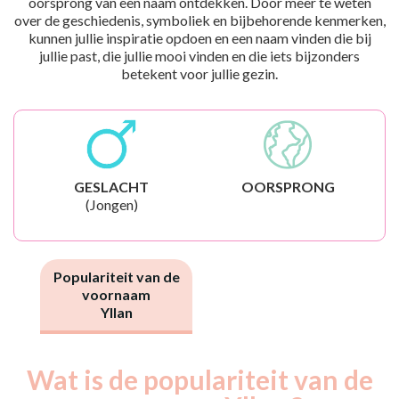
oorsprong van een naam ontdekken. Door meer te weten
over de geschiedenis, symboliek en bijbehorende kenmerken,
kunnen jullie inspiratie opdoen en een naam vinden die bij
jullie past, die jullie mooi vinden en die iets bijzonders
betekent voor jullie gezin.
GESLACHT
OORSPRONG
(Jongen)
Populariteit van de
voornaam
Yllan
Wat is de populariteit van de
Nouveaux-
Année
nés