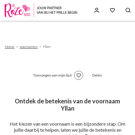
Skip
to
main
content
Breadcrumb
Home
voornamen
Yllan
Toevoegen aan mijn lijst
Delen
Ontdek de betekenis van de voornaam
Yllan
Het kiezen van een voornaam is een bijzondere stap. Om
jullie daarbij te helpen, laten we jullie de betekenis en