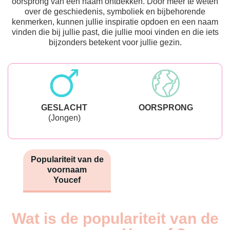
oorsprong van een naam ontdekken. Door meer te weten
over de geschiedenis, symboliek en bijbehorende
kenmerken, kunnen jullie inspiratie opdoen en een naam
vinden die bij jullie past, die jullie mooi vinden en die iets
bijzonders betekent voor jullie gezin.
GESLACHT
OORSPRONG
(Jongen)
Populariteit van de
voornaam
Youcef
Wat is de populariteit van de
Nouveaux-
Année
nés