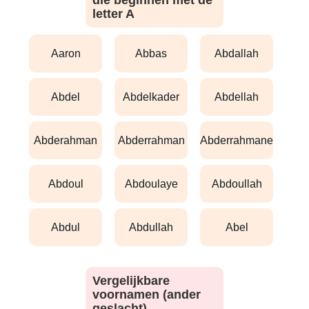
die beginnen met de
letter A
aaron
abbas
abdallah
abdel
abdelkader
abdellah
abderahman
abderrahman
abderrahmane
abdoul
abdoulaye
abdoullah
abdul
abdullah
abel
Vergelijkbare
voornamen (ander
geslacht)