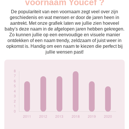
voornaam Youcef ?
2011
6
2012
7
De populariteit van een voornaam zegt veel over zijn
2013
7
geschiedenis en wat mensen er door de jaren heen in
aantrekt. Met onze grafiek laten we jullie zien hoeveel
2018
8
baby's deze naam in de afgelopen jaren hebben gekregen.
2019
6
Zo kunnen jullie op een eenvoudige en visuele manier
2020
5
ontdekken of een naam trendy, zeldzaam of juist weer in
Popularité du
opkomst is. Handig om een naam te kiezen die perfect bij
prénom Youcef par
jullie wensen past!
année