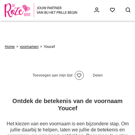
Skip
to
main
content
Breadcrumb
Home
voornamen
Youcef
Toevoegen aan mijn lijst
Delen
Ontdek de betekenis van de voornaam
Youcef
Het kiezen van een voornaam is een bijzondere stap. Om
jullie daarbij te helpen, laten we jullie de betekenis en