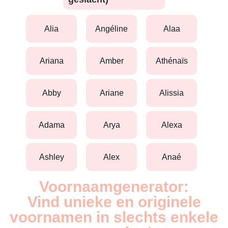
alia
angéline
alaa
ariana
amber
athénaïs
abby
ariane
alissia
adama
arya
alexa
ashley
alex
anaé
Voornaamgenerator:
Vind unieke en originele
voornamen in slechts enkele