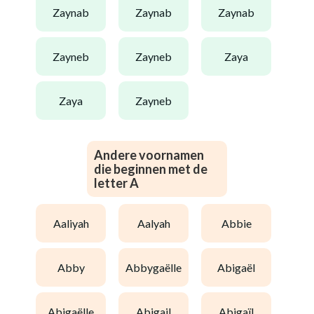
zaynab
zaynab
zaynab
zayneb
zayneb
zaya
zaya
zayneb
Andere voornamen
die beginnen met de
letter A
aaliyah
aalyah
abbie
abby
abbygaëlle
abigaël
abigaëlle
abigail
abigaïl