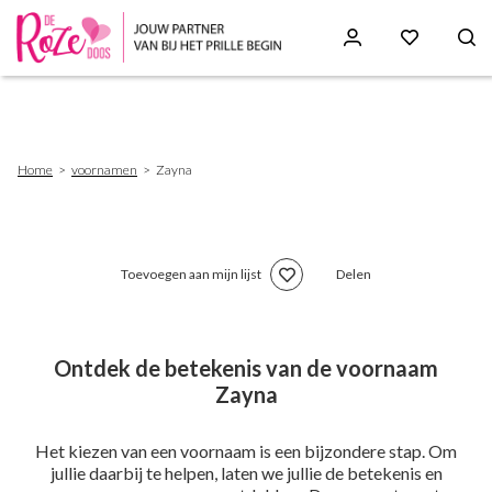
Skip
to
main
content
Breadcrumb
Home
voornamen
Zayna
Toevoegen aan mijn lijst
Delen
Ontdek de betekenis van de voornaam
Zayna
Het kiezen van een voornaam is een bijzondere stap. Om
jullie daarbij te helpen, laten we jullie de betekenis en