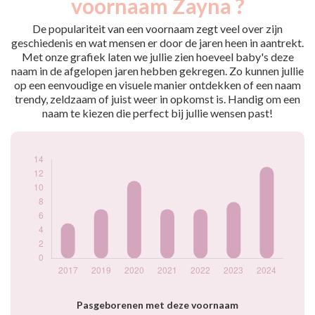
voornaam Zayna ?
2017
5
2019
7
De populariteit van een voornaam zegt veel over zijn
2020
11
geschiedenis en wat mensen er door de jaren heen in aantrekt.
Met onze grafiek laten we jullie zien hoeveel baby's deze
2021
7
naam in de afgelopen jaren hebben gekregen. Zo kunnen jullie
2022
7
op een eenvoudige en visuele manier ontdekken of een naam
2023
8
trendy, zeldzaam of juist weer in opkomst is. Handig om een
2024
13
naam te kiezen die perfect bij jullie wensen past!
Popularité du
prénom Zayna par
année
Pasgeborenen met deze voornaam