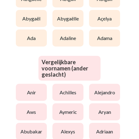
abygaël
abygaëlle
açelya
ada
adaline
adama
Vergelijkbare
voornamen (ander
geslacht)
anir
achilles
alejandro
aws
aymeric
aryan
abubakar
alexys
adriaan