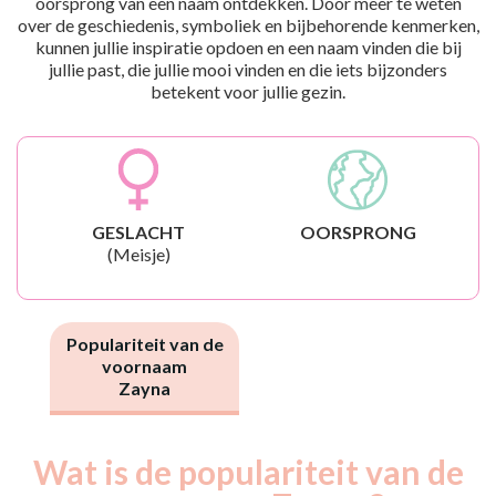
oorsprong van een naam ontdekken. Door meer te weten
over de geschiedenis, symboliek en bijbehorende kenmerken,
kunnen jullie inspiratie opdoen en een naam vinden die bij
jullie past, die jullie mooi vinden en die iets bijzonders
betekent voor jullie gezin.
GESLACHT
OORSPRONG
(Meisje)
Populariteit van de
voornaam
Zayna
Wat is de populariteit van de
Nouveaux-
Année
nés