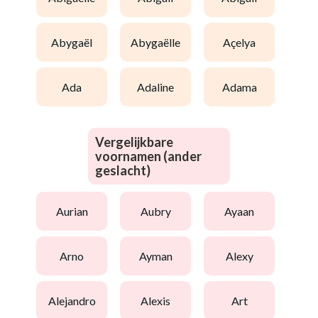
abygaël
abygaëlle
açelya
ada
adaline
adama
Vergelijkbare
voornamen (ander
geslacht)
aurian
aubry
ayaan
arno
ayman
alexy
alejandro
alexis
art