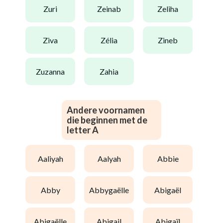
zuri
zeinab
zeliha
ziva
zélia
zineb
zuzanna
zahia
Andere voornamen
die beginnen met de
letter A
aaliyah
aalyah
abbie
abby
abbygaëlle
abigaël
abigaëlle
abigail
abigaïl