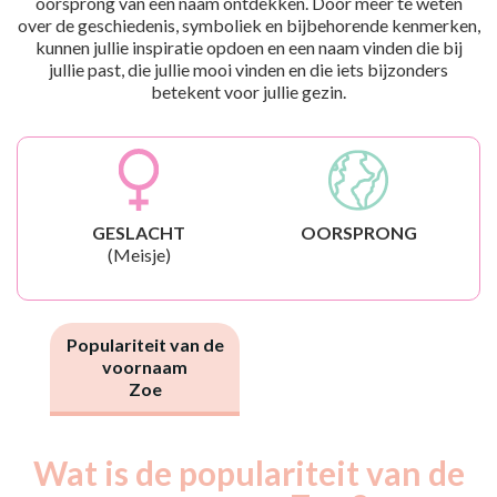
oorsprong van een naam ontdekken. Door meer te weten
over de geschiedenis, symboliek en bijbehorende kenmerken,
kunnen jullie inspiratie opdoen en een naam vinden die bij
jullie past, die jullie mooi vinden en die iets bijzonders
betekent voor jullie gezin.
GESLACHT
OORSPRONG
(Meisje)
Populariteit van de
voornaam
Zoe
Wat is de populariteit van de
Nouveaux-
Année
nés