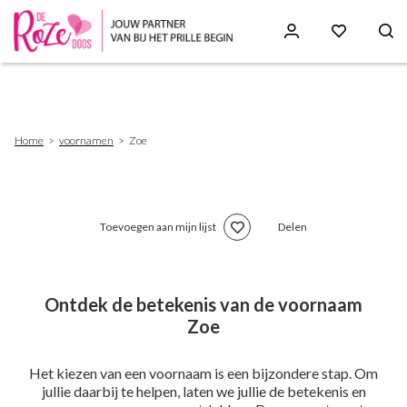
Skip
to
main
content
Breadcrumb
Home
voornamen
Zoe
Toevoegen aan mijn lijst
Delen
Ontdek de betekenis van de voornaam
Zoe
Het kiezen van een voornaam is een bijzondere stap. Om
jullie daarbij te helpen, laten we jullie de betekenis en