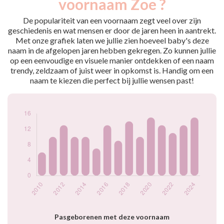
voornaam Zoe ?
2009
6
2010
6
De populariteit van een voornaam zegt veel over zijn
2011
10
geschiedenis en wat mensen er door de jaren heen in aantrekt.
Met onze grafiek laten we jullie zien hoeveel baby's deze
2012
13
naam in de afgelopen jaren hebben gekregen. Zo kunnen jullie
2013
10
op een eenvoudige en visuele manier ontdekken of een naam
2014
10
trendy, zeldzaam of juist weer in opkomst is. Handig om een
2015
7
naam te kiezen die perfect bij jullie wensen past!
2016
13
2017
9
2018
14
2019
10
2020
15
2021
13
2022
11
2023
13
2024
15
Popularité du
prénom Zoe par
année
Pasgeborenen met deze voornaam