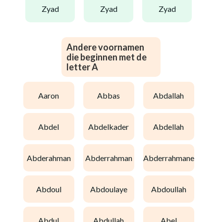
zyad
zyad
zyad
Andere voornamen
die beginnen met de
letter A
aaron
abbas
abdallah
abdel
abdelkader
abdellah
abderahman
abderrahman
abderrahmane
abdoul
abdoulaye
abdoullah
abdul
abdullah
abel