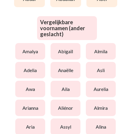
Vergelijkbare
voornamen (ander
geslacht)
amalya
abigaïl
almila
adelia
anaëlle
asli
awa
aila
aurelia
arianna
aliénor
almira
aria
assyl
alina