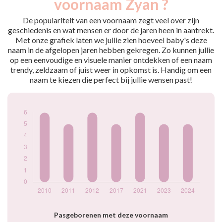
voornaam Zyan ?
2010
6
2011
5
De populariteit van een voornaam zegt veel over zijn
2012
6
geschiedenis en wat mensen er door de jaren heen in aantrekt.
Met onze grafiek laten we jullie zien hoeveel baby's deze
2017
5
naam in de afgelopen jaren hebben gekregen. Zo kunnen jullie
2021
6
op een eenvoudige en visuele manier ontdekken of een naam
2023
5
trendy, zeldzaam of juist weer in opkomst is. Handig om een
2024
5
naam te kiezen die perfect bij jullie wensen past!
Popularité du
prénom Zyan par
année
Pasgeborenen met deze voornaam