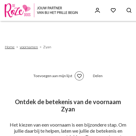
Skip
to
main
content
Breadcrumb
Home
voornamen
Zyan
Toevoegen aan mijn lijst
Delen
Ontdek de betekenis van de voornaam
Zyan
Het kiezen van een voornaam is een bijzondere stap. Om
jullie daarbij te helpen, laten we jullie de betekenis en