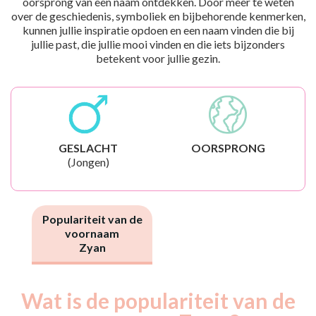
oorsprong van een naam ontdekken. Door meer te weten
over de geschiedenis, symboliek en bijbehorende kenmerken,
kunnen jullie inspiratie opdoen en een naam vinden die bij
jullie past, die jullie mooi vinden en die iets bijzonders
betekent voor jullie gezin.
GESLACHT
OORSPRONG
(Jongen)
Populariteit van de
voornaam
Zyan
Wat is de populariteit van de
Nouveaux-
Année
nés