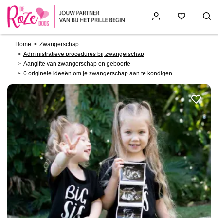
Breadcrumb
Skip
Home
Zwangerschap
to
Administratieve procedures bij zwangerschap
main
Aangifte van zwangerschap en geboorte
content
6 originele ideeën om je zwangerschap aan te kondigen