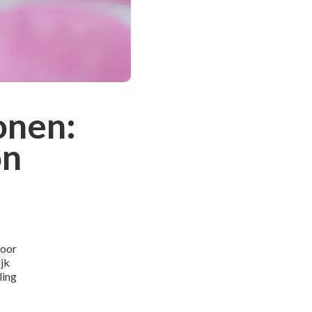
onen:
on
voor
ijk
ling