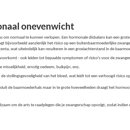
onaal onevenwicht
ns om normaal te kunnen verlopen. Een hormonale disbalans kan een grote
gt bijvoorbeeld aanzienlijk het risico op een buitenbaarmoederlijke zwan
acenta, wat uiteindelijk kan resulteren in een groeiachterstand in de baarmo
oorkomt - ook leiden tot bepaalde symptomen of risico's voor de zwange
e misselijkheid, ernstig oedeem, buikpijn, enz.
 stollingsgevoeligheid van het bloed, wat leidt tot een verhoogd risico o
sluit de baarmoederhals maar in te grote hoeveelheden draagt het hormoo
dzaam om de arts te raadplegen die je zwangerschap opvolgt, zodat indi