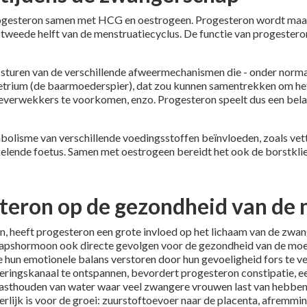
rogesteron samen met HCG en oestrogeen. Progesteron wordt maan
 de tweede helft van de menstruatiecyclus. De functie van progeste
et sturen van de verschillende afweermechanismen die - onder no
rium (de baarmoederspier), dat zou kunnen samentrekken om het eit
verwekkers te voorkomen, enzo. Progesteron speelt dus een belang
lisme van verschillende voedingsstoffen beïnvloeden, zoals vett
elende foetus. Samen met oestrogeen bereidt het ook de borstkli
steron op de gezondheid van de
 heeft progesteron een grote invloed op het lichaam van de zwang
schapshormoon ook directe gevolgen voor de gezondheid van de m
e hun emotionele balans verstoren door hun gevoeligheid fors te v
rteringskanaal te ontspannen, bevordert progesteron constipatie
asthouden van water waar veel zwangere vrouwen last van hebben.
ijk is voor de groei: zuurstoftoevoer naar de placenta, afremmin