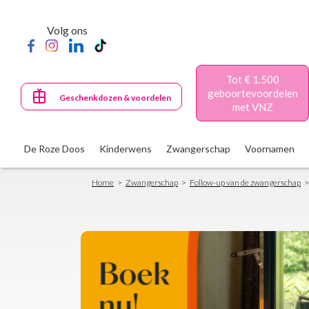
Skip
to
Volg ons
main
content
Tot € 1.500
geboortevoordelen
Geschenkdozen & voordelen
met VNZ
De Roze Doos
Kinderwens
Zwangerschap
Voornamen
Breadcrumb
Home
Zwangerschap
Follow-up van de zwangerschap