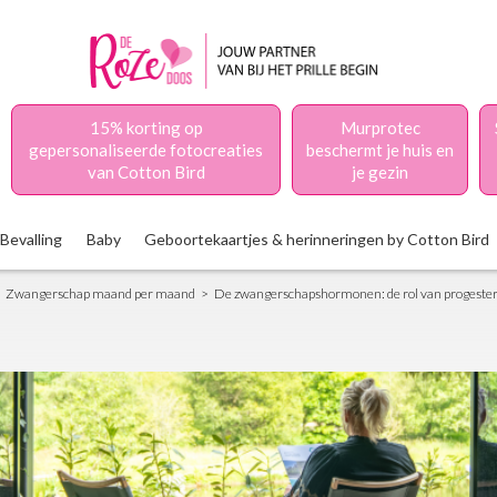
15% korting op
Murprotec
gepersonaliseerde fotocreaties
beschermt je huis en
van Cotton Bird
je gezin
Bevalling
Baby
Geboortekaartjes & herinneringen by Cotton Bird
Zwangerschap maand per maand
De zwangerschapshormonen: de rol van progeste