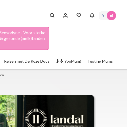
fr
nl
Sensodyne - Voor sterke
& gezonde (melk)tanden
Reizen met De Roze Doos
🤰🤱 YooMum!
Testing Mums
ron