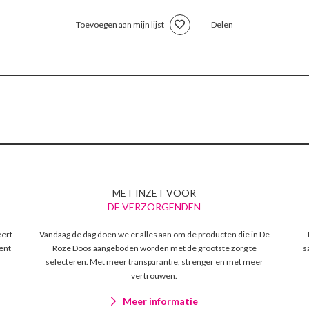
Toevoegen aan mijn lijst
Delen
MET INZET VOOR
DE VERZORGENDEN
eert
Vandaag de dag doen we er alles aan om de producten die in De
ent
Roze Doos aangeboden worden met de grootste zorg te
s
selecteren. Met meer transparantie, strenger en met meer
vertrouwen.
Meer informatie