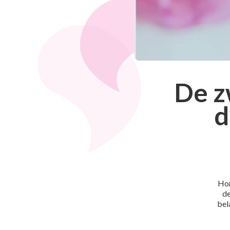
De z
d
Hor
de
bel