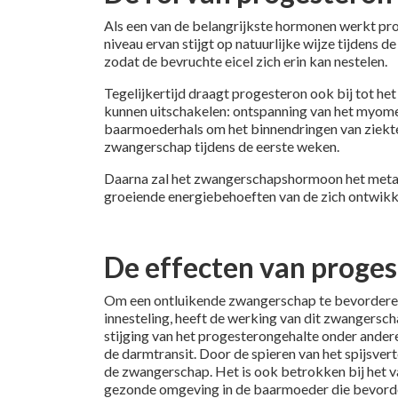
Als een van de belangrijkste hormonen werkt p
niveau ervan stijgt op natuurlijke wijze tijdens
zodat de bevruchte eicel zich erin kan nestelen.
Tegelijkertijd draagt progesteron ook bij tot h
kunnen uitschakelen: ontspanning van het myomet
baarmoederhals om het binnendringen van ziekte
zwangerschap tijdens de eerste weken.
Daarna zal het zwangerschapshormoon het metabo
groeiende energiebehoeften van de zich ontwikk
De effecten van proge
Om een ontluikende zwangerschap te bevorderen,
innesteling, heeft de werking van dit zwanger
stijging van het progesterongehalte onder ander
de darmtransit. Door de spieren van het spijsve
de zwangerschap. Het is ook betrokken bij het v
gezonde omgeving in de baarmoeder die bevorderl