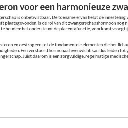
teron voor een harmonieuze zw
gerschap is onbetwistbaar. De toename ervan helpt de innesteling 
ft plaatsgevonden, is de rol van dit zwangerschapshormoon nog ni
e te houden: het ondersteunt de placentafunctie, voorkomt vroegt
teron en oestrogeen tot de fundamentele elementen die het lich
andigheden. Een verstoord hormonaal evenwicht kan dus leiden tot
wangerschap. Juist daarom is een zorgvuldige, regelmatige medisc