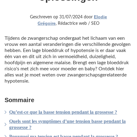
Elodie
Geschreven op 31/07/2024 door
Grégoire
, Rédactrice web / SEO
Tijdens de zwangerschap ondergaat het lichaam van een
vrouw een aantal veranderingen die verschillende gevolgen
hebben. Een lage bloeddruk of hypotensie is er daar vaak
één van en dit uit zich in vermoeidheid, duizeligheid,
hoofdpijn en algemene malaise. Brengt een lage bloeddruk
risico's met zich mee voor moeder en baby? Ontdek hier
alles wat je moet weten over zwangerschapsgerelateerde
hypotensie.
Sommaire
Qu’est-ce que la basse tension pendant la grossesse ?
Quels sont les symptômes d’une tension basse pendant la
grossesse ?
Pourquoi ma tension est basse pendant la grossesse ?