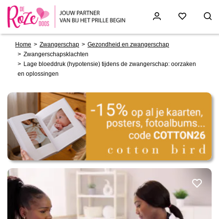
Breadcrumb
Skip
Home
Zwangerschap
Gezondheid en zwangerschap
to
Zwangerschapsklachten
main
Lage bloeddruk (hypotensie) tijdens de zwangerschap: oorzaken
content
en oplossingen