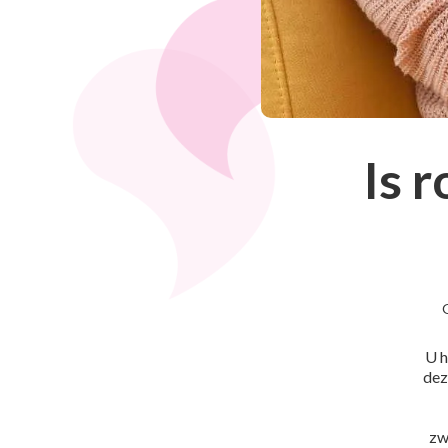
Is 
U h
dez
zw