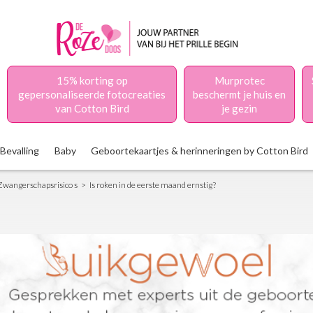
15% korting op
Murprotec
gepersonaliseerde fotocreaties
beschermt je huis en
van Cotton Bird
je gezin
Bevalling
Baby
Geboortekaartjes & herinneringen by Cotton Bird
Zwangerschapsrisico s
Is roken in de eerste maand ernstig?