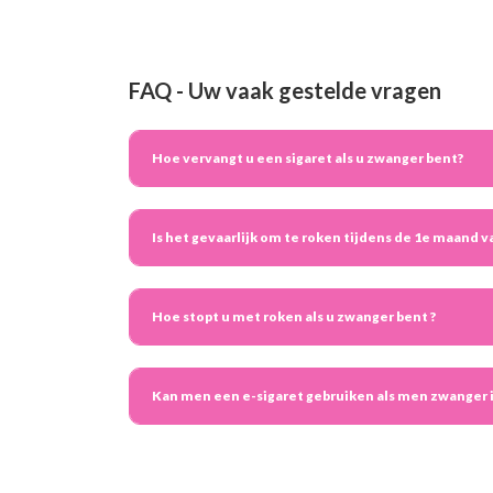
FAQ - Uw vaak gestelde vragen
Hoe vervangt u een sigaret als u zwanger bent?
Is het gevaarlijk om te roken tijdens de 1e maand 
Hoe stopt u met roken als u zwanger bent ?
Kan men een e-sigaret gebruiken als men zwanger i