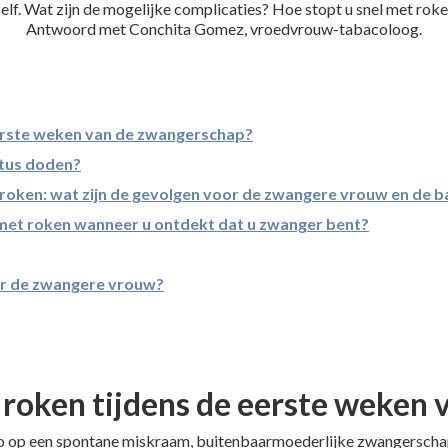
elf. Wat zijn de mogelijke complicaties? Hoe stopt u snel met rok
Antwoord met Conchita Gomez, vroedvrouw-tabacoloog.
 eerste weken van de zwangerschap?
etus doden?
 roken: wat zijn de gevolgen voor de zwangere vrouw en de 
met roken wanneer u ontdekt dat u zwanger bent?
r de zwangere vrouw?
an roken tijdens de eerste weke
co op een spontane miskraam, buitenbaarmoederlijke zwangerschap 