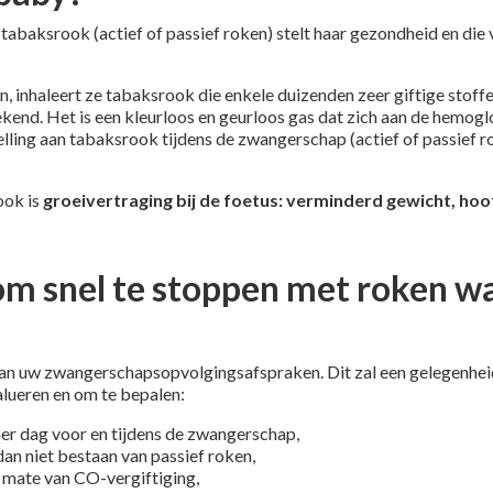
abaksrook (actief of passief roken) stelt haar gezondheid en die
n, inhaleert ze tabaksrook die enkele duizenden zeer giftige stoffe
bekend. Het is een kleurloos en geurloos gas dat zich aan de hemo
lling aan tabaksrook tijdens de zwangerschap (actief of passief ro
ook is
groeivertraging bij de foetus: verminderd gewicht, hoo
m snel te stoppen met roken wa
van uw zwangerschapsopvolgingsafspraken. Dit zal een gelegenheid
lueren en om te bepalen:
per dag voor en tijdens de zwangerschap,
dan niet bestaan van passief roken,
e mate van CO-vergiftiging,