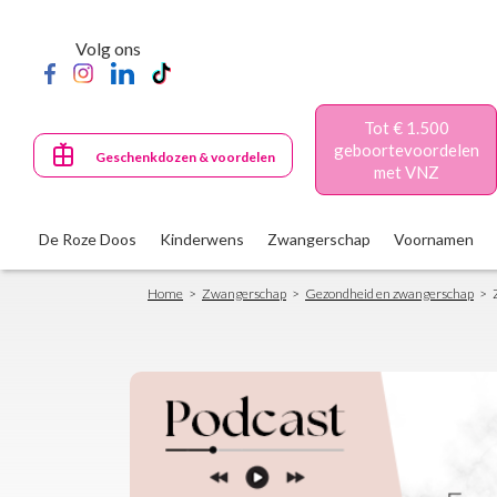
Skip
to
Volg ons
main
content
Tot € 1.500
geboortevoordelen
Geschenkdozen & voordelen
met VNZ
De Roze Doos
Kinderwens
Zwangerschap
Voornamen
Breadcrumb
Home
Zwangerschap
Gezondheid en zwangerschap