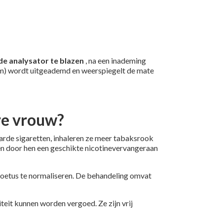
de analysator te blazen
, na een inademing
ppm) wordt uitgeademd en weerspiegelt de mate
re vrouw?
rde sigaretten, inhaleren ze meer tabaksrook
men door hen een geschikte nicotinevervangeraan
 foetus te normaliseren. De behandeling omvat
eit kunnen worden vergoed. Ze zijn vrij