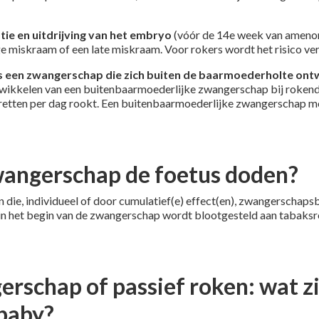
ie en uitdrijving van het embryo
(vóór de 14e week van amenorr
e miskraam of een late miskraam. Voor rokers wordt het risico ve
 een zwangerschap die zich buiten de baarmoederholte ont
ontwikkelen van een buitenbaarmoederlijke zwangerschap bij rokend
igaretten per dag rookt. Een buitenbaarmoederlijke zwangerschap 
wangerschap de foetus doden?
 die, individueel of door cumulatief(e) effect(en), zwangerschaps
n het begin van de zwangerschap wordt blootgesteld aan tabaksroo
rschap of passief roken: wat zi
baby?