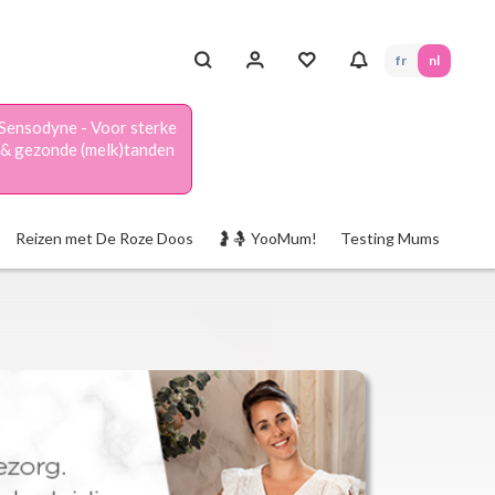
fr
nl
Sensodyne - Voor sterke
& gezonde (melk)tanden
Reizen met De Roze Doos
🤰🤱 YooMum!
Testing Mums