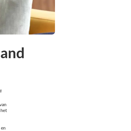
aand
og
 van
 het
 en