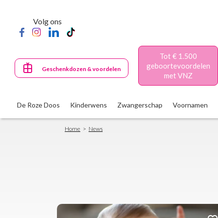
Skip
to
Volg ons
main
content
Tot € 1.500
geboortevoordelen
Geschenkdozen & voordelen
met VNZ
De Roze Doos
Kinderwens
Zwangerschap
Voornamen
Breadcrumb
Home
News