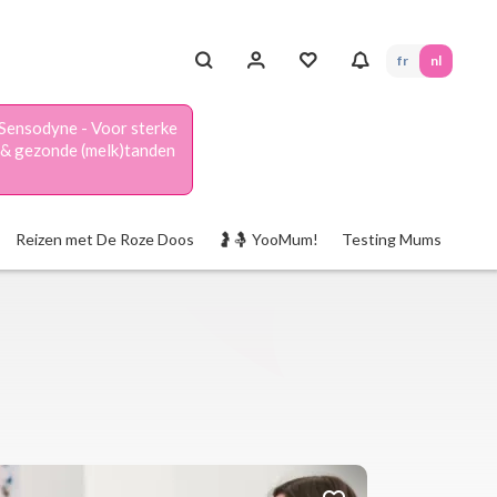
fr
nl
Sensodyne - Voor sterke
& gezonde (melk)tanden
Reizen met De Roze Doos
🤰🤱 YooMum!
Testing Mums