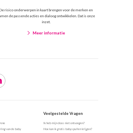
De risico onderwerpen in kaart brengen voor de merken en
amen de passende acties en dialoog ontwikkelen. Dat is onze
inzet.
Meer informatie
Veelgestelde Vragen
rene
Ik heb mijn doos niet ontvangen?
ling van de baby
Hoe kan ik gratis babyspullen krijgen?