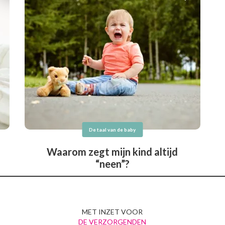
De taal van de baby
Waarom zegt mijn kind altijd
“neen”?
MET INZET VOOR
DE VERZORGENDEN