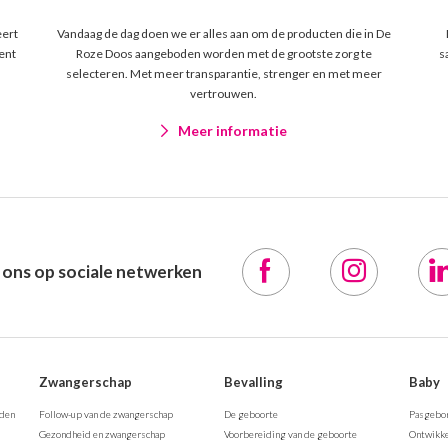
eert
Vandaag de dag doen we er alles aan om de producten die in De
ent
Roze Doos aangeboden worden met de grootste zorg te
s
selecteren. Met meer transparantie, strenger en met meer
vertrouwen.
Meer informatie
 ons op sociale netwerken
Zwangerschap
Bevalling
Baby
rden
Follow-up van de zwangerschap
De geboorte
Pasgebo
Gezondheid en zwangerschap
Voorbereiding van de geboorte
Ontwikke