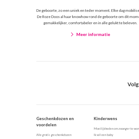
De geboorte, zo een uniek en teder moment. Elke dag mobilis
De Roze Doos al haar knowhow rond de geboorte om dit mom
gemakkelijker, comfortabeler en in alle gelukt te beleven.
Meer informatie
Volg
Geschenkdozen en
Kinderwens
voordelen
Moeilijkheden om zwanger te wo
Alle gratis geschenkdozen
Ik wil een baby