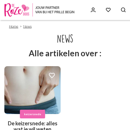
Breadcrumb
Skip
Home
News
to
main
News
content
Alle artikelen over :
keizersnede
De keizersnede: alles
wat je wil weten