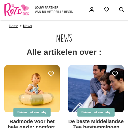
Breadcrumb
Skip
Home
News
to
main
News
content
Alle artikelen over :
Reizen met een baby
Reizen met een baby
Badmode voor het
De beste Middellandse
hele gezin: comfort,
Zee bestemmingen