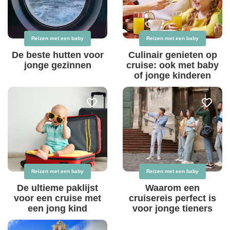
Reizen met een baby
Reizen met een baby
De beste hutten voor
Culinair genieten op
jonge gezinnen
cruise: ook met baby
of jonge kinderen
Reizen met een baby
Reizen met een baby
De ultieme paklijst
Waarom een
voor een cruise met
cruisereis perfect is
een jong kind
voor jonge tieners