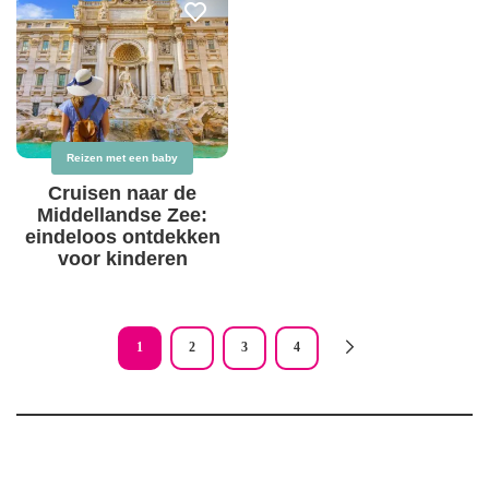
Reizen met een baby
Cruisen naar de
Middellandse Zee:
eindeloos ontdekken
voor kinderen
Pagination
1
2
3
4
Current
Page
Page
Page
page