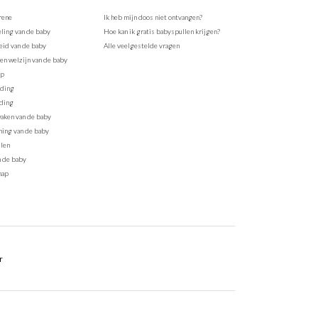
rene
Ik heb mijn doos niet ontvangen?
ling van de baby
Hoe kan ik gratis babyspullen krijgen?
id van de baby
Alle veelgestelde vragen
en welzijn van de baby
ap
eding
ding
aken van de baby
ing van de baby
len
n de baby
hap
r