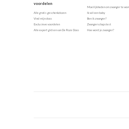
voordelen
Moeilijkheden om zwanger te wo
Alle gratis geschenkdozen
Ik wil een baby
Vind mijn doos
Ben ik zwanger?
Exclusieve voordelen
Zwangerschapstest
Alle expert gidsen van De Roze Doos
Hoe word je zwanger?