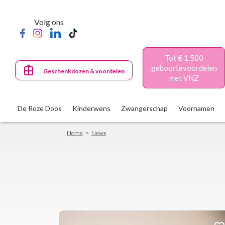
Skip
to
Volg ons
main
content
Tot € 1.500
geboortevoordelen
Geschenkdozen & voordelen
met VNZ
De Roze Doos
Kinderwens
Zwangerschap
Voornamen
Breadcrumb
Home
News