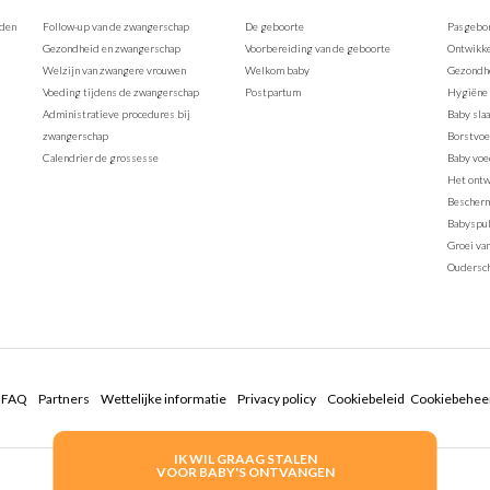
rden
Follow-up van de zwangerschap
De geboorte
Pasgebo
Gezondheid en zwangerschap
Voorbereiding van de geboorte
Ontwikke
Welzijn van zwangere vrouwen
Welkom baby
Gezondhe
Voeding tijdens de zwangerschap
Postpartum
Hygiëne 
Administratieve procedures bij
Baby sla
zwangerschap
Borstvo
Calendrier de grossesse
Baby voe
Het ontw
Bescherm
Babyspul
Groei va
Oudersc
FAQ
Partners
Wettelijke informatie
Privacy policy
Cookiebeleid
Cookiebehee
IK WIL GRAAG STALEN
VOOR BABY'S ONTVANGEN