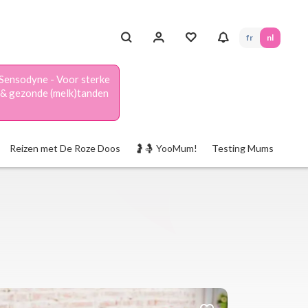
fr
nl
Sensodyne - Voor sterke
& gezonde (melk)tanden
Reizen met De Roze Doos
🤰🤱 YooMum!
Testing Mums