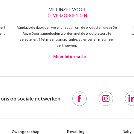
MET INZET VOOR
DE VERZORGENDEN
eert
Vandaag de dag doen we er alles aan om de producten die in De
ent
Roze Doos aangeboden worden met de grootste zorg te
s
selecteren. Met meer transparantie, strenger en met meer
vertrouwen.
Meer informatie
 ons op sociale netwerken
Zwangerschap
Bevalling
Baby