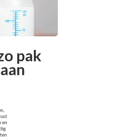
zo pak
 aan
n,
rust
n en
odig
uten