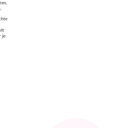
zen,
g
.
chte
elt
 je