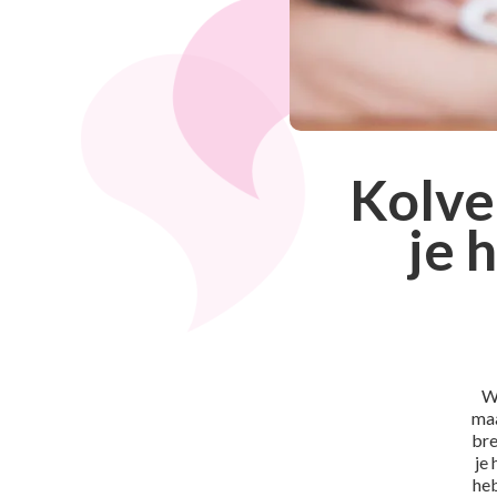
Kolve
je 
W
maa
bre
je 
heb