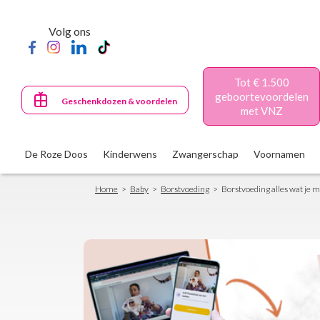
Skip
to
Volg ons
main
content
Tot € 1.500
geboortevoordelen
Geschenkdozen & voordelen
met VNZ
De Roze Doos
Kinderwens
Zwangerschap
Voornamen
Breadcrumb
Home
Baby
Borstvoeding
Borstvoeding alles wat je 