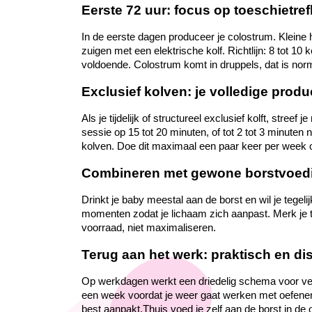
Eerste 72 uur: focus op toeschietre
In de eerste dagen produceer je colostrum. Kleine
zuigen met een elektrische kolf. Richtlijn: 8 tot 10
voldoende. Colostrum komt in druppels, dat is nor
Exclusief kolven: je volledige prod
Als je tijdelijk of structureel exclusief kolft, stree
sessie op 15 tot 20 minuten, of tot 2 tot 3 minuten
kolven. Doe dit maximaal een paar keer per week 
Combineren met gewone borstvoed
Drinkt je baby meestal aan de borst en wil je teg
momenten zodat je lichaam zich aanpast. Merk je te 
voorraad, niet maximaliseren.
Terug aan het werk: praktisch en di
Op werkdagen werkt een driedelig schema voor veel
een week voordat je weer gaat werken met oefenen.
best aanpakt.Thuis voed je zelf aan de borst in de 