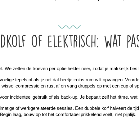
dkolf of elektrisch: wat pa
We zetten de troeven per optie helder neer, zodat je makkelijk beslist
voelige tepels of als je net dat beetje colostrum wilt opvangen. Voorde
 wissel compressie en rust af en vang druppels op met een cup of spu
oor incidenteel gebruik of als back-up. Je bepaalt zelf het ritme, wat f
gelmatige of werkgerelateerde sessies. Een dubbele kolf halveert de ti
Begin laag, bouw op tot het comfortabel prikkelend voelt, niet pijnlijk.