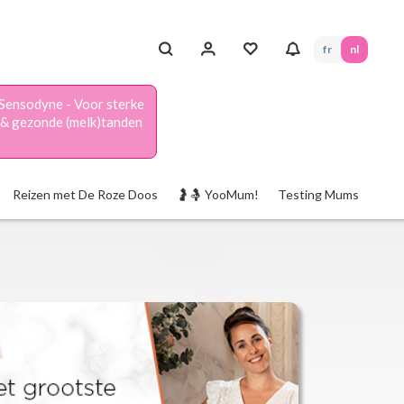
fr
nl
Sensodyne - Voor sterke
& gezonde (melk)tanden
Reizen met De Roze Doos
🤰🤱 YooMum!
Testing Mums