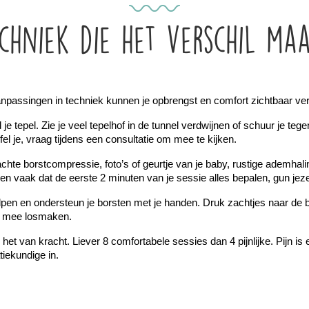
chniek die het verschil ma
aanpassingen in techniek kunnen je opbrengst en comfort zichtbaar ve
e tepel. Zie je veel tepelhof in de tunnel verdwijnen of schuur je teg
fel je, vraag tijdens een consultatie om mee te kijken.
 borstcompressie, foto’s of geurtje van je baby, rustige ademhaling, h
en vaak dat de eerste 2 minuten van je sessie alles bepalen, gun jezel
en en ondersteun je borsten met je handen. Druk zachtjes naar de bor
k mee losmaken.
 het van kracht. Liever 8 comfortabele sessies dan 4 pijnlijke. Pijn is e
tiekundige in.