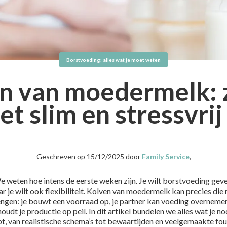
Borstvoeding: alles wat je moet weten
n van moedermelk: 
het slim en stressvrij
Geschreven op 15/12/2025 door
Family Service
,
e weten hoe intens de eerste weken zijn. Je wilt borstvoeding geve
r je wilt ook flexibiliteit. Kolven van moedermelk kan precies die 
ngen: je bouwt een voorraad op, je partner kan voeding overneme
houdt je productie op peil. In dit artikel bundelen we alles wat je n
t, van realistische schema’s tot bewaartijden en veelgemaakte fo