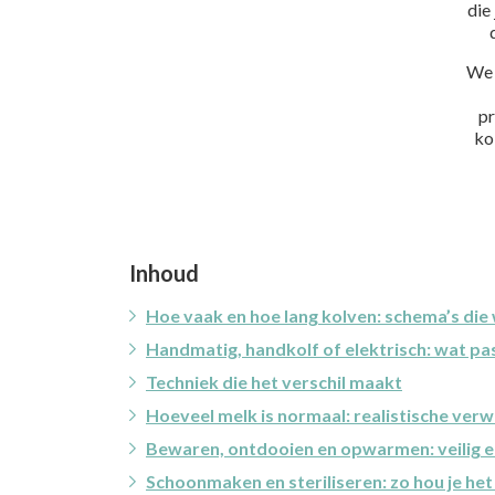
die
We 
pr
ko
Inhoud
Hoe vaak en hoe lang kolven: schema’s die
Handmatig, handkolf of elektrisch: wat pas
Techniek die het verschil maakt
Hoeveel melk is normaal: realistische ver
Bewaren, ontdooien en opwarmen: veilig 
Schoonmaken en steriliseren: zo hou je het