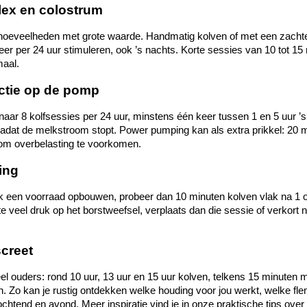
flex en colostrum
 hoeveelheden met grote waarde. Handmatig kolven of met een zachte 
 keer per 24 uur stimuleren, ook ’s nachts. Korte sessies van 10 tot 15 
maal.
uctie op de pomp
f je naar 8 kolfsessies per 24 uur, minstens één keer tussen 1 en 5 uur ’
 nadat de melkstroom stopt. Power pumping kan als extra prikkel: 20 mi
om overbelasting te voorkomen.
ing
elijk een voorraad opbouwen, probeer dan 10 minuten kolven vlak na 1
veel druk op het borstweefsel, verplaats dan die sessie of verkort naa
screet
 ouders: rond 10 uur, 13 uur en 15 uur kolven, telkens 15 minuten me
 Zo kan je rustig ontdekken welke houding voor jou werkt, welke fle
ochtend en avond. Meer inspiratie vind je in onze praktische tips over 