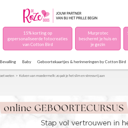
15% korting op
Murprotec
gepersonaliseerde fotocreaties
beschermt je huis en
van Cotton Bird
je gezin
Bevalling
Baby
Geboortekaartjes & herinneringen by Cotton Bird
moet weten
Kolven van moedermelk: zo pak je het slim en stressvrij aan