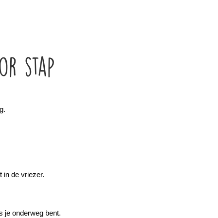
or stap
g.
 in de vriezer.
ls je onderweg bent.