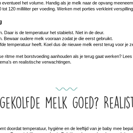
p en eventueel het volume. Handig als je melk naar de opvang meeneem
tot 120 milliliter per voeding. Werken met porties verkleint verspilling
g
. Daar is de temperatuur het stabielst. Niet in de deur.
en. Bewaar oudere melk vooraan zodat je die eerst gebruikt.
de temperatuur heeft. Koel dus de nieuwe melk eerst terug voor je 
kse ritme met borstvoeding aanhouden als je terug gaat werken? Lees
hema’s en realistische verwachtingen.
gekolfde melk goed? Realis
 doordat temperatuur, hygiëne en de leeftijd van je baby mee bepalen wa