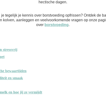
hectische dagen.
 je tegelijk je kennis over borstvoeding opfrissen? Ontdek de b
n kolven, aanleggen en veelvoorkomende vragen op onze pag
over
borstvoeding
.
 stressvrij
oet
sche bewaartijden
iteit en smaak
elk en hoe jij ze vermijdt