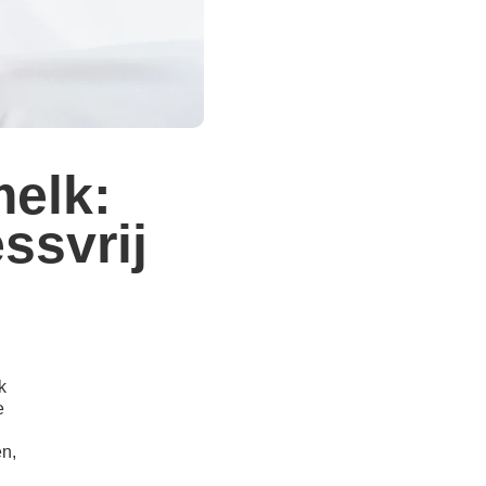
elk:
ssvrij
k
e
en,