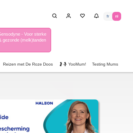
fr
nl
Sensodyne - Voor sterke
& gezonde (melk)tanden
Reizen met De Roze Doos
🤰🤱 YooMum!
Testing Mums