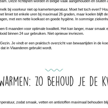
team. Deze richtlijnen worden in België vaak aangehouden en sluiten 
lk bij voorkeur niet op kamertemperatuur. Moet het toch even? Hou h
 limiet tot enkele uren bij maximaal 26 graden, maar koelen blijft de
dagen, met een nette koelkast en goede hygiëne. In sommige ziekenhuiz
nen 6 maanden voor optimale kwaliteit. Het kan langer, maar smaak en
ooid binnen 24 uur gebruiken. Niet opnieuw invriezen.
Gezin. Je vindt er een praktisch overzicht van bewaartijden in de koel
 dat in Vlaanderen gebruikt wordt.
warmen: zo behoud je de kw
eratuur, zodat smaak, vetten en antistoffen maximaal behouden bli