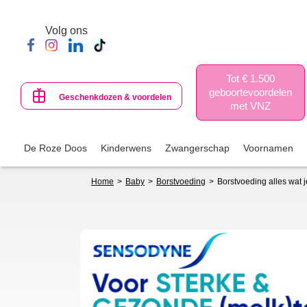
Skip
to
Volg ons
main
content
Tot € 1.500
geboortevoordelen
Geschenkdozen & voordelen
met VNZ
De Roze Doos
Kinderwens
Zwangerschap
Voornamen
Breadcrumb
Home
Baby
Borstvoeding
Borstvoeding alles wat 