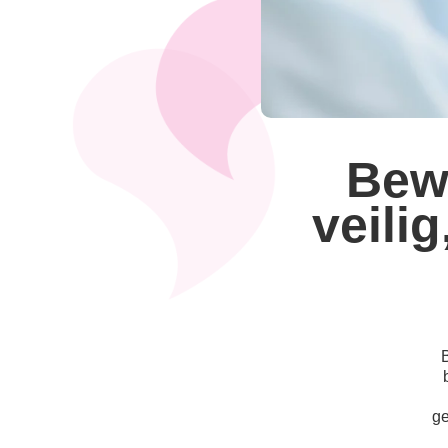
Bew
veili
ge