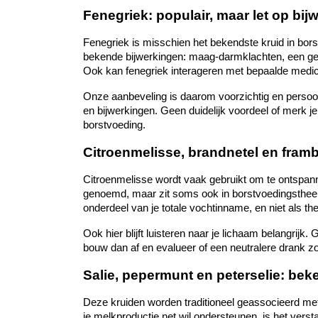
Fenegriek: populair, maar let op bij
Fenegriek is misschien het bekendste kruid in bor
bekende bijwerkingen: maag-darmklachten, een geurv
Ook kan fenegriek interageren met bepaalde medic
Onze aanbeveling is daarom voorzichtig en persoonli
en bijwerkingen. Geen duidelijk voordeel of merk je
borstvoeding.
Citroenmelisse, brandnetel en fram
Citroenmelisse wordt vaak gebruikt om te ontspann
genoemd, maar zit soms ook in borstvoedingsthee. 
onderdeel van je totale vochtinname, en niet als the
Ook hier blijft luisteren naar je lichaam belangrij
bouw dan af en evalueer of een neutralere drank zo
Salie, pepermunt en peterselie: be
Deze kruiden worden traditioneel geassocieerd met
je melkproductie net wil ondersteunen, is het verst