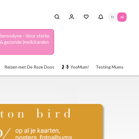
fr
nl
Sensodyne - Voor sterke
& gezonde (melk)tanden
Reizen met De Roze Doos
🤰🤱 YooMum!
Testing Mums