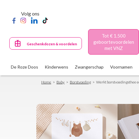
Skip
to
Volg ons
main
content
Tot € 1.500
geboortevoordelen
Geschenkdozen & voordelen
met VNZ
De Roze Doos
Kinderwens
Zwangerschap
Voornamen
Breadcrumb
Home
Baby
Borstvoeding
Werkt borstvoedingsthee ech