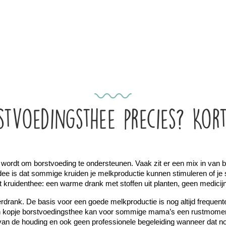
stvoedingsthee precies? Kor
ordt om borstvoeding te ondersteunen. Vaak zit er een mix in van bijv
dee is dat sommige kruiden je melkproductie kunnen stimuleren of je 
ft kruidenthee: een warme drank met stoffen uit planten, geen medicij
drank. De basis voor een goede melkproductie is nog altijd frequente
n kopje borstvoedingsthee kan voor sommige mama’s een rustmoment 
van de houding en ook geen professionele begeleiding wanneer dat no