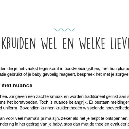
kruiden wel en welke liev
ruiden die je het vaakst tegenkomt in borstvoedingsthee, met hun plus
catie gebruikt of je baby gevoelig reageert, bespreek het met je zorgve
r met nuance
hee. Ze geven een zachte smaak en worden traditioneel gelinkt aan 
dens het borstvoeden. Toch is nuance belangrijk. Er bestaan meldingen 
altijd uniform. Bovendien kunnen kruidentheeën wisselende hoeveelhe
an voor veel mama’s prima zijn, zeker als het je helpt te ontspannen
dering in het gedrag van je baby, stop dan met de thee en evalueer o