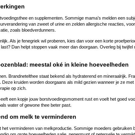
werkingen
stvoedingsthee en supplementen. Sommige mama’s melden een subjectie
erandering van zweet of urine en zelden allergische reacties, vooral
atie, zoals bloedverdunners.
jk. Als je fenegriek wil proberen, kies dan voor een korte proefperio
 last? Dan helpt stoppen vaak meer dan doorgaan. Overleg bij twijfel 
bozenblad: meestal oké in kleine hoeveelheden
en. Brandnetelthee staat bekend als hydraterend en mineraalrijk. F
Deze kruiden worden doorgaans als mild gezien wanneer je ze met mat
rapie op zich.
k. Geeft een kopje jouw borstvoedingsmoment rust en voelt het goed voo
als water of gewone thee beter past.
kend om melk te verminderen
 het verminderen van melkproductie. Sommige moeders gebruiken bijvo
andig om grote hoeveelheden salie, pepermunt of peterselie te vermijd