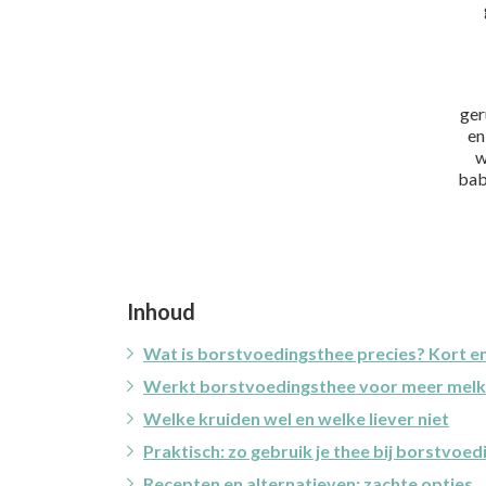
ger
en
w
bab
Inhoud
Wat is borstvoedingsthee precies? Kort e
Werkt borstvoedingsthee voor meer melk?
Welke kruiden wel en welke liever niet
Praktisch: zo gebruik je thee bij borstvoed
Recepten en alternatieven: zachte opties