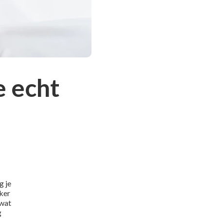
 echt
g je
eker
 wat
g