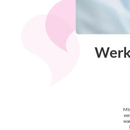
Werk
Mis
een
wan