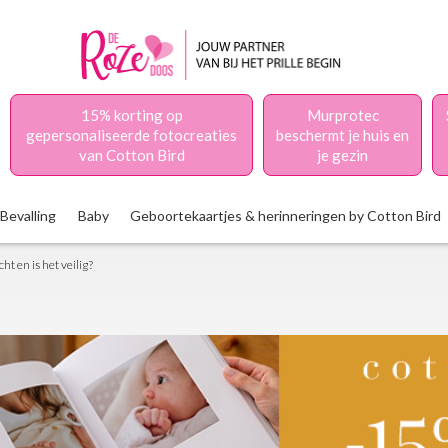
15% korting op
Murprotec
gepersonaliseerde fotocreaties
beschermt je huis en
van Cotton Bird
je gezin
Bevalling
Baby
Geboortekaartjes & herinneringen by Cotton Bird
t en is het veilig?