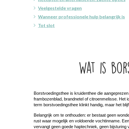
Veelgestelde vragen
Wanneer professionele hulp belangrijk is
Tot slot
Wat is bor
Borstvoedingsthee is kruidenthee die aangeprezen w
frambozenblad, brandnetel of citroenmelisse. Het i
term borstvoedingsthee klinkt handig, maar het blij
Belangrijk om te onthouden: er bestaat geen wonder
rust waar mogelijk en voldoende vochtinname. Ee
vervangt geen goede haptechniek, geen bijsturing 