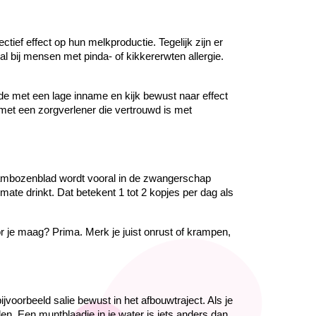
f effect op hun melkproductie. Tegelijk zijn er 
 bij mensen met pinda- of kikkererwten allergie. 
de met een lage inname en kijk bewust naar effect 
met een zorgverlener die vertrouwd is met 
rambozenblad wordt vooral in de zwangerschap 
e drinkt. Dat betekent 1 tot 2 kopjes per dag als 
r je maag? Prima. Merk je juist onrust of krampen, 
orbeeld salie bewust in het afbouwtraject. Als je 
en. Een muntblaadje in je water is iets anders dan 