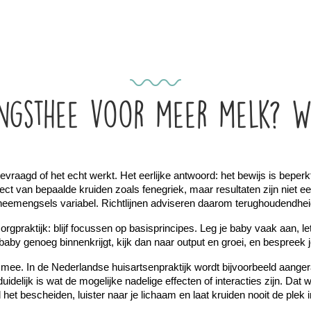
ngsthee voor meer melk? Wa
vraagd of het echt werkt. Het eerlijke antwoord: het bewijs is beper
ct van bepaalde kruiden zoals fenegriek, maar resultaten zijn niet ee
heemengsels variabel. Richtlijnen adviseren daarom terughoudendhei
gpraktijk: blijf focussen op basisprincipes. Leg je baby vaak aan, le
f je baby genoeg binnenkrijgt, kijk dan naar output en groei, en bespree
 mee. In de Nederlandse huisartsenpraktijk wordt bijvoorbeeld aanger
uidelijk is wat de mogelijke nadelige effecten of interacties zijn. Dat 
het bescheiden, luister naar je lichaam en laat kruiden nooit de pl