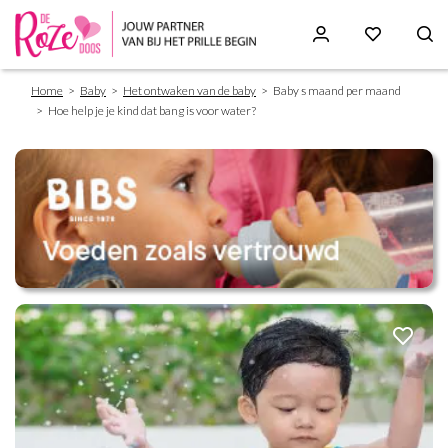
Breadcrumb
Skip
Home
Baby
Het ontwaken van de baby
Baby s maand per maand
to
Hoe help je je kind dat bang is voor water?
main
content