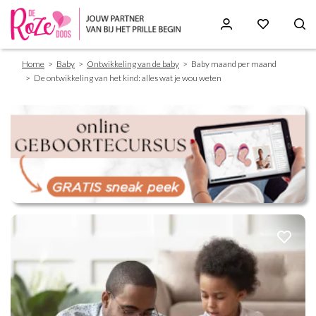
Breadcrumb
Skip
Home
Baby
Ontwikkeling van de baby
Baby maand per maand
to
De ontwikkeling van het kind: alles wat je wou weten
main
content