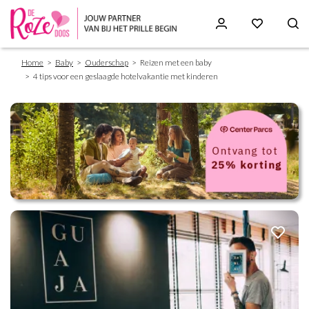
Breadcrumb
Skip
Home
Baby
Ouderschap
Reizen met een baby
to
4 tips voor een geslaagde hotelvakantie met kinderen
main
content