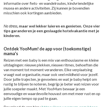
informatie over fiets- en wandelroutes, kindvriendelijke
musea en andere activiteiten. Zij kunnen je bovendien
misschien ook kortingen aanbieden.
No stress
, maar wel lekker luieren en genieten. Onze vier
tips garanderen je een geslaagde hotelvakantie met je
kinderen.
Ontdek YooMum! de app voor (toekomstige)
mama’s
Reizen met een baby is een mix van enthousiasme en kleine
uitdagingen: nieuwe plekken, nieuwe ritmes, behoeften die
van moment tot moment veranderen. Elke verplaatsing
vraagt wat organisatie, maar ook veel mildheid voor jezelf.
Door jullie trajecten, je gevoelens en wat je baby helpt om
rustig te blijven te noteren, begrijp je beter wat reizen voor
jullie soepeler maakt. Met YooMum bewaar je een
eenvoudige en waardevolle houvast om met meer rust en op
jullie eigen tempo op pad te gaan.
Download de app hier :
https://app.yoomum.com/store