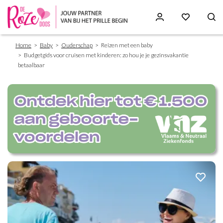
Breadcrumb
Skip
Home
Baby
Ouderschap
Reizen met een baby
to
Budgetgids voor cruisen met kinderen: zo hou je je gezinsvakantie
main
betaalbaar
content