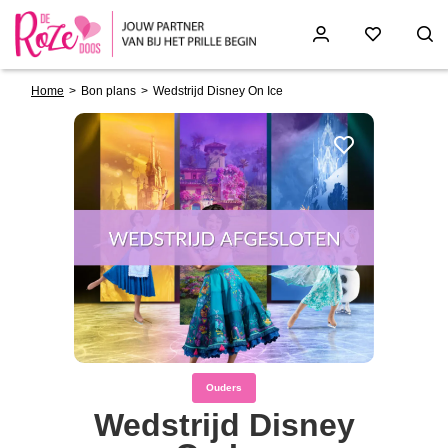
Breadcrumb
Skip
Home
Bon plans
Wedstrijd Disney On Ice
to
main
content
Ouders
Wedstrijd Disney