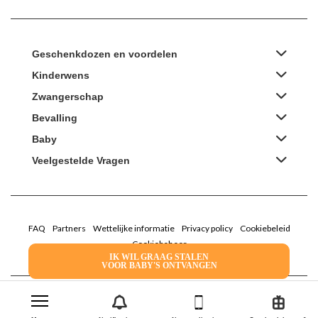
Geschenkdozen en voordelen
Kinderwens
Zwangerschap
Bevalling
Baby
Veelgestelde Vragen
FAQ
Partners
Wettelijke informatie
Privacy policy
Cookiebeleid
Cookiebeheer
IK WIL GRAAG STALEN
VOOR BABY'S ONTVANGEN
2022 Family Service - De Roze Doos