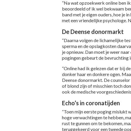
“Na wat opzoekwerk online ben ik n
beoordeeld of ik wel bekwaam ben o
band met je eigen ouders, hoe je i
met een vriendelijke psychologe. N
De Deense donormarkt
“Daarna volgen de lichamelijke test
sperma en de opslagkosten daarvan 
je opnieuw. Dan moet je weer naar
pogingen gebeurt de bevruchting in 
“Online had ik gelezen dat er bij d
donker haar en donkere ogen. Maar
Deense donormarkt. De counselor v
of blond zijn of misschien toch don
ook de medische voorgeschiedenis 
Echo’s in coronatijden
“Toen mijn eerste poging mislukt w
hoge verwachtingen te hebben, maar
rust te gunnen om te bekomen, maa
teruggekeerd voor een tweede pogi