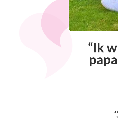
“Ik 
papa
z
h