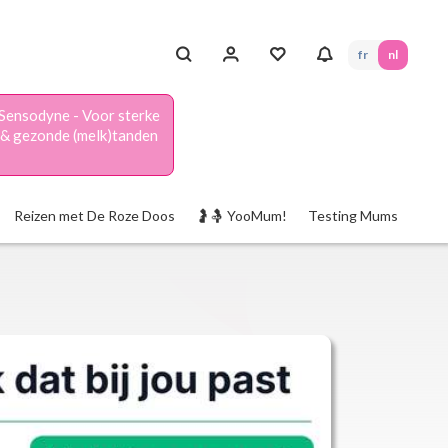
fr
nl
Sensodyne - Voor sterke
& gezonde (melk)tanden
Reizen met De Roze Doos
🤰🤱 YooMum!
Testing Mums