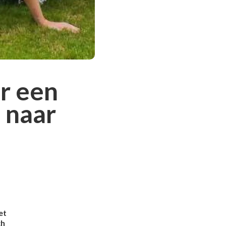
r een
 naar
et
ch