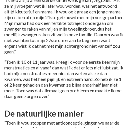
“Ik heb altijd al een sterke kinderwens gehad”, zegt Siel. “Als
ze mij vroegen wat ik later wou worden, was het antwoord
altijd kleuterjuf en mama. Ik wou ook graag een jonge mama
zijn en ben al op mijn 21ste getrouwd met mijn vorige partner.
Mijn mama had ook een fertiliteitstraject ondergaan om
zwanger te raken van mij en mijn tweelingbroer, dus het
moeilijk zwanger raken zit wel in onze familie. Daarom wou ik
niet wachten tot mijn 27ste om eraan te beginnen want
ergens wist ik dat het met mijn achtergrond niet vanzelf zou
gaan.”
“Toen ik 10 of 11 jaar was, kreeg ik voor de eerste keer mijn
menstruaties en al vanaf dan wist ik dat er iets niet juist zat. Ik
had mijn menstruaties meer niet dan wel en als ze dan
kwamen, was het heel pijnlijk en extreem hard. Zo heb ik ze 1
of 2 keer gehad en dan kwamen ze bijna anderhalf jaar niet
meer. Toen was dat allemaal geen probleem en maakte ik me
daar geen zorgen over.”
De natuurlijke manier
“Toen ik wou stoppen met anticonceptie, gingen we naar de