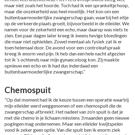
maar niet zoals het hoorde. Toch had ik een sprankeltje hoop,
maar die onzekerheid was heel moeilijk. Het kon om een
buitenbaarmoederlijke zwangerschap gaan, waarbij het eitje
op de verkeerde plaats groeit, bijvoorbeeld in de eileider. We
namen voor de zekerheid een echo, maar daarop was niets te
zien. Een paar dagen later kreeg ik ineens hevige bloedingen
die maar niet ophielden. Zowel mentaal als fysiek zat ik er
toen helemaal door. De avond voor een controleafspraak
kreeg ik enorm veel pijn. Ik heb dan een hele nacht afgezien
tot ik ’s ochtends naar mijn gynaecoloog kon. Zij maakte
opnieuw een echo en ik had dus inderdaad een
buitenbaarmoederlijke zwangerschap.”
Chemospuit
“Op dat moment had ik de keuze tussen een operatie waarbij
mijn eileider werd weggenomen of een chemospuit die de
zwangerschap afbreekt. Het nadeel van zo’n spuit is dat je
met die chemo in je lichaam minstens 3 maanden geen nieuwe
pogingen mag ondernemen. Maar een eileider kwijtspelen
vond ik zeker geen optie. Van die spuit ben ik enorm ziek