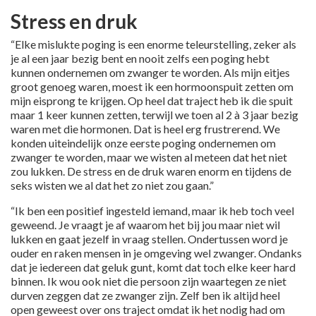
Stress en druk
“Elke mislukte poging is een enorme teleurstelling, zeker als
je al een jaar bezig bent en nooit zelfs een poging hebt
kunnen ondernemen om zwanger te worden. Als mijn eitjes
groot genoeg waren, moest ik een hormoonspuit zetten om
mijn eisprong te krijgen. Op heel dat traject heb ik die spuit
maar 1 keer kunnen zetten, terwijl we toen al 2 à 3 jaar bezig
waren met die hormonen. Dat is heel erg frustrerend. We
konden uiteindelijk onze eerste poging ondernemen om
zwanger te worden, maar we wisten al meteen dat het niet
zou lukken. De stress en de druk waren enorm en tijdens de
seks wisten we al dat het zo niet zou gaan.”
“Ik ben een positief ingesteld iemand, maar ik heb toch veel
geweend. Je vraagt je af waarom het bij jou maar niet wil
lukken en gaat jezelf in vraag stellen. Ondertussen word je
ouder en raken mensen in je omgeving wel zwanger. Ondanks
dat je iedereen dat geluk gunt, komt dat toch elke keer hard
binnen. Ik wou ook niet die persoon zijn waartegen ze niet
durven zeggen dat ze zwanger zijn. Zelf ben ik altijd heel
open geweest over ons traject omdat ik het nodig had om