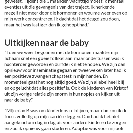
geweest. Tijdens die 3 maanden wachttijd moest ik mentaal
eventjes uit die gevangenis van dat traject. Ik herkende
mezelf niet meer door die hormonen en wou me weer even op
mijn werk concentreren. Ik dacht dat het deugd zou doen,
maar het was lastiger dan ik gehoopt had.”
Uitkijken naar de baby
“Toen we weer begonnen met de hormonen, maakte mijn
lichaam snel een goeie follikel aan, maar ondertussen was ik
nuchterder geworden en durfde ik niet te hopen. We zijn dan
opnieuw voor inseminatie gegaan en twee weken later had ik
een positieve zwangerschapstest in mijn handen. En
momenteel gaat het nog altijd goed. We zijn allebei heel blij
en opgelucht dat alles positief is. Ook de kinderen van Kristof
uit zijn vorige relatie zijn enorm in hun nopjes en kijken uit
naar de baby.”
“Mijn plan B was om kinderloos te blijven, maar dan zou ik de
focus volledig op mijn carrière leggen. Dan had ik het niet
aangekund om dag in dag uit voor andere kinderen te zorgen
en zou ik opnieuw gaan studeren. Adoptie was voor mij ook