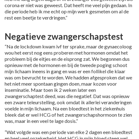
corona er niet was geweest. Dat heeft me veel pijn gedaan. In
die periode heb ik me echt op mijn werk gesmeten om al de
rest een beetje te verdringen.”
Negatieve zwangerschapstest
“Na de lockdown kwam ivf ter sprake, maar de gynaecoloog
wou het eerst nog eens proberen met hormonen omdat het
probleem bij de eitjes en de eisprong zat. We begonnen dus
opnieuw met de hormonen en bij de tweede poging schoot
mijn lichaam ineens in gang en was er een follikel die klaar
was om bevrucht te worden. We hadden afgesproken dat we
het niet meer spontaan gingen doen, maar kozen voor
inseminatie. Maar toen ik 2 weken later een
zwangerschaptest deed, was die negatief. Dat was opnieuw
een zware teleurstelling, ook omdat ik allerlei veranderingen
voelde in mijn lichaam. Na een bloedtest in het ziekenhuis
bleek dat er wel HCG of het zwangerschapshormoon te zien
was, maar in een veel te lage dosis.”
“Wat volgde was een periode van elke 2 dagen een bloedtest
en heel veel onzekerheid. Het HCG in mijn bloed steeg wel,