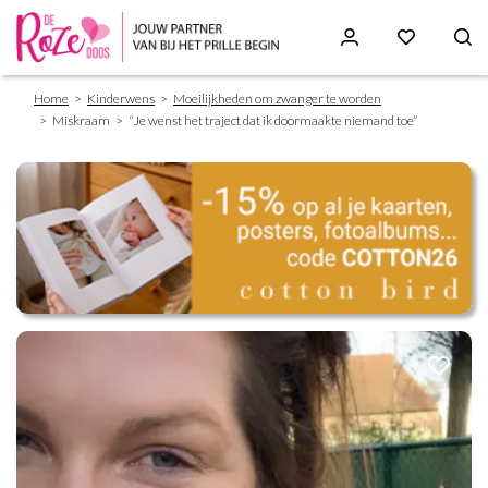
Breadcrumb
Skip
Home
Kinderwens
Moeilijkheden om zwanger te worden
to
Miskraam
“Je wenst het traject dat ik doormaakte niemand toe”
main
content