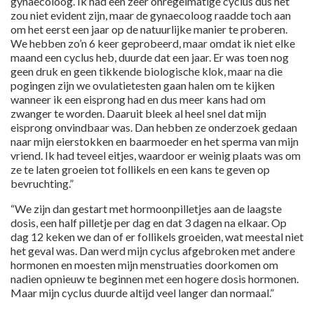
gynaecoloog. Ik had een zeer onregelmatige cyclus dus het
zou niet evident zijn, maar de gynaecoloog raadde toch aan
om het eerst een jaar op de natuurlijke manier te proberen.
We hebben zo’n 6 keer geprobeerd, maar omdat ik niet elke
maand een cyclus heb, duurde dat een jaar. Er was toen nog
geen druk en geen tikkende biologische klok, maar na die
pogingen zijn we ovulatietesten gaan halen om te kijken
wanneer ik een eisprong had en dus meer kans had om
zwanger te worden. Daaruit bleek al heel snel dat mijn
eisprong onvindbaar was. Dan hebben ze onderzoek gedaan
naar mijn eierstokken en baarmoeder en het sperma van mijn
vriend. Ik had teveel eitjes, waardoor er weinig plaats was om
ze te laten groeien tot follikels en een kans te geven op
bevruchting.”
“We zijn dan gestart met hormoonpilletjes aan de laagste
dosis, een half pilletje per dag en dat 3 dagen na elkaar. Op
dag 12 keken we dan of er follikels groeiden, wat meestal niet
het geval was. Dan werd mijn cyclus afgebroken met andere
hormonen en moesten mijn menstruaties doorkomen om
nadien opnieuw te beginnen met een hogere dosis hormonen.
Maar mijn cyclus duurde altijd veel langer dan normaal.”