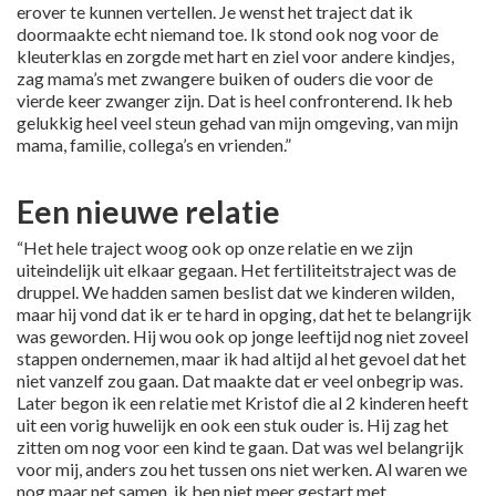
erover te kunnen vertellen. Je wenst het traject dat ik
doormaakte echt niemand toe. Ik stond ook nog voor de
kleuterklas en zorgde met hart en ziel voor andere kindjes,
zag mama’s met zwangere buiken of ouders die voor de
vierde keer zwanger zijn. Dat is heel confronterend. Ik heb
gelukkig heel veel steun gehad van mijn omgeving, van mijn
mama, familie, collega’s en vrienden.”
Een nieuwe relatie
“Het hele traject woog ook op onze relatie en we zijn
uiteindelijk uit elkaar gegaan. Het fertiliteitstraject was de
druppel. We hadden samen beslist dat we kinderen wilden,
maar hij vond dat ik er te hard in opging, dat het te belangrijk
was geworden. Hij wou ook op jonge leeftijd nog niet zoveel
stappen ondernemen, maar ik had altijd al het gevoel dat het
niet vanzelf zou gaan. Dat maakte dat er veel onbegrip was.
Later begon ik een relatie met Kristof die al 2 kinderen heeft
uit een vorig huwelijk en ook een stuk ouder is. Hij zag het
zitten om nog voor een kind te gaan. Dat was wel belangrijk
voor mij, anders zou het tussen ons niet werken. Al waren we
nog maar net samen, ik ben niet meer gestart met