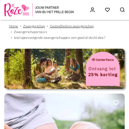
Breadcrumb
Skip
Home
Zwangerschap
Gezondheid en zwangerschap
to
Zwangerschapsrisico s
main
Snel opeenvolgende zwangerschappen: een goed of slecht idee?
content