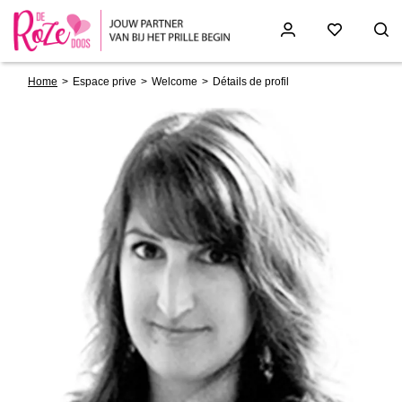
Breadcrumb
Skip
Home
Espace prive
Welcome
Détails de profil
to
main
content