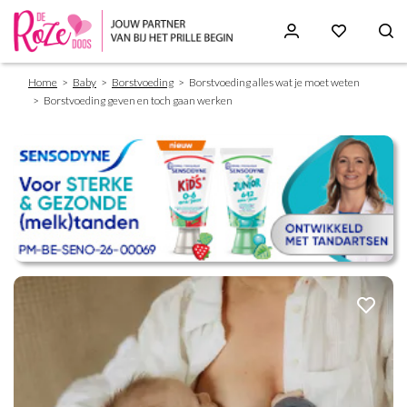
Breadcrumb
Skip
Home
Baby
Borstvoeding
Borstvoeding alles wat je moet weten
to
Borstvoeding geven en toch gaan werken
main
content