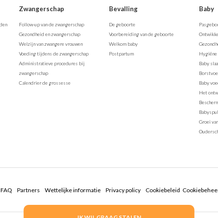
Zwangerschap
Bevalling
Baby
rden
Follow-up van de zwangerschap
De geboorte
Pasgebo
Gezondheid en zwangerschap
Voorbereiding van de geboorte
Ontwikke
Welzijn van zwangere vrouwen
Welkom baby
Gezondhe
Voeding tijdens de zwangerschap
Postpartum
Hygiëne 
Administratieve procedures bij
Baby sla
zwangerschap
Borstvo
Calendrier de grossesse
Baby voe
Het ontw
Bescherm
Babyspul
Groei va
Oudersc
FAQ
Partners
Wettelijke informatie
Privacy policy
Cookiebeleid
Cookiebehee
IK WIL GRAAG STALEN