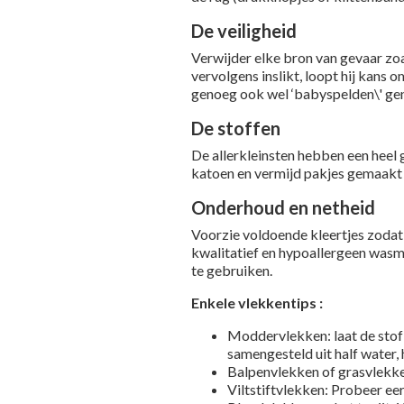
De veiligheid
Verwijder elke bron van gevaar zoa
vervolgens inslikt, loopt hij kans
genoeg ook wel ‘babyspelden\' ge
De stoffen
De allerkleinsten hebben een heel 
katoen en vermijd pakjes gemaakt 
Onderhoud en netheid
Voorzie voldoende kleertjes zodat 
kwalitatief en hypoallergeen wasmi
te gebruiken.
Enkele vlekkentips :
Moddervlekken: laat de stof d
samengesteld uit half water, h
Balpenvlekken of grasvlekken
Viltstiftvlekken: Probeer eer