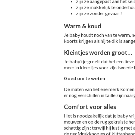
zijn ze aangepast aan het sei
zijn ze makkelijk te onderho
zijn ze zonder gevaar ?
Warm & koud
Je baby houdt noch van te warm, no
koorts krijgen als hij te dik is aan
Kleintjes worden groot…
Je baby’tje groeit dat het een lieve
meer in kleertjes voor zijn tweede 
Goed om te weten
De maten van het ene merk komen ni
er nog verschillen in taille zijn naa
Comfort voor alles
Het is noodzakelijk dat je baby vr
mouwen en op de rug gekruiste hemd
schattig zijn : terwijl hij lustig m
de rug (drukknopjes of klittenband