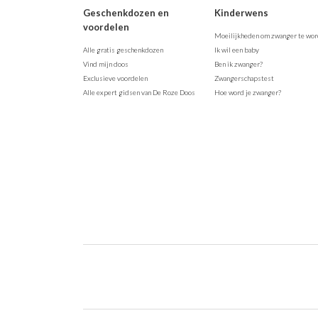
Geschenkdozen en
Kinderwens
voordelen
Moeilijkheden om zwanger te wo
Alle gratis geschenkdozen
Ik wil een baby
Vind mijn doos
Ben ik zwanger?
Exclusieve voordelen
Zwangerschapstest
Alle expert gidsen van De Roze Doos
Hoe word je zwanger?