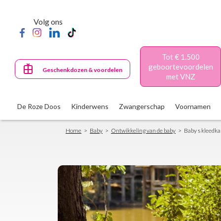
Skip
to
Volg ons
main
content
Tot € 1.500
geboortevoordelen
Geschenkdozen & voordelen
met VNZ
De Roze Doos
Kinderwens
Zwangerschap
Voornamen
Breadcrumb
Home
Baby
Ontwikkeling van de baby
Baby s kleedk