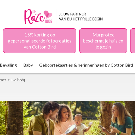
15% korting op
Murprotec
gepersonaliseerde fotocreaties
beschermt je huis en
van Cotton Bird
je gezin
Bevalling
Baby
Geboortekaartjes & herinneringen by Cotton Bird
amer
De kledij