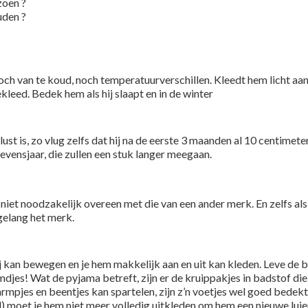
zoen ?
uden ?
ch van te koud, noch temperatuurverschillen. Kleedt hem licht aan 
gekleed. Bedek hem als hij slaapt en in de winter
 lust is, zo vlug zelfs dat hij na de eerste 3 maanden al 10 centimete
levensjaar, die zullen een stuk langer meegaan.
et noodzakelijk overeen met die van een ander merk. En zelfs als
rgelang het merk.
ij kan bewegen en je hem makkelijk aan en uit kan kleden. Leve de 
jes! Wat de pyjama betreft, zijn er de kruippakjes in badstof die
et armpjes en beentjes kan spartelen, zijn z’n voetjes wel goed bede
) moet je hem niet meer volledig uitkleden om hem een nieuwe luie