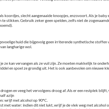
ls koordjes, slecht aangenaaide knoopjes, enzovoort. Als je baby e
 om te stikken. Gebruik zeker geen spelden, zelfs niet de zogenaam
noemd).
gevoelige huid die bijgevolg geen irriterende synthetische stoffen
van langharige wol.
je ze kan vervangen als ze vuil zijn. Ze moeten makkelijk te onder
ddel en spoel ze grondig uit. Het is ook aanbevolen om nieuwe kle
rogen en veeg het vervolgens droog af. Als er een restplek blijft, 
alf azijn
: wrijf met alcohol op 90°C.
st met water: indien dit niet lukt, wrijf je de vlek weg met alcohol