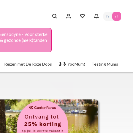
fr
nl
Sensodyne - Voor sterke
& gezonde (melk)tanden
Reizen met De Roze Doos
🤰🤱 YooMum!
Testing Mums