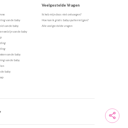
Veelgestelde Vragen
rene
Ik heb mijn doos niet ontvangen?
ling van de baby
Hoe kan ik gratis babyspullen krijgen?
id van de baby
Alle veelgestelde vragen
en welzijn van de baby
ap
eding
ding
aken van de baby
ing van de baby
len
n de baby
hap
r