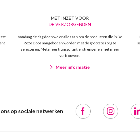
MET INZET VOOR
DE VERZORGENDEN
eert
Vandaag de dag doen we er alles aan om de producten die in De
ent
Roze Doos aangeboden worden met de grootste zorg te
s
selecteren. Met meer transparantie, strenger en met meer
vertrouwen.
Meer informatie
 ons op sociale netwerken