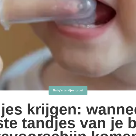
Baby's tandjes groei
jes krijgen: wanne
ste tandjes van je 