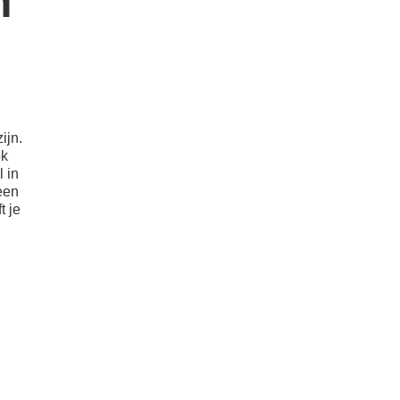
n
ijn.
ok
 in
een
t je