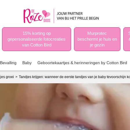
15% korting op
Murprotec
gepersonaliseerde fotocreaties
beschermt je huis en
van Cotton Bird
je gezin
Bevalling
Baby
Geboortekaartjes & herinneringen by Cotton Bird
jes groei
Tandjes krijgen: wanneer de eerste tandjes van je baby tevoorschijn 