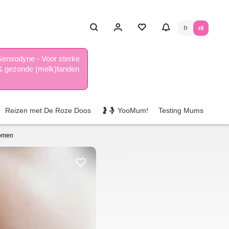
fr
nl
Sensodyne - Voor sterke
& gezonde (melk)tanden
Reizen met De Roze Doos
🤰🤱 YooMum!
Testing Mums
komen