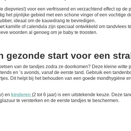
de diepvries!) voor een verfrissend en verzachtend effect op de p
tig het pijnlijke gebied met een schone vinger of een vochtige d
k rubber, ideaal om de kauwdrang te bevredigen.
t kamille of calendula zijn speciaal ontwikkeld om tandvlees t
lieve woorden al genoeg om je baby te troosten.
n gezonde start voor een str
etsen van de tandjes zodra ze doorkomen? Deze kleine witte par
htends en ’s avonds, vanaf de eerste tand. Gebruik een tandenbors
rtjes. Dit helpt bij het behouden van een goede mondhygiëne e
ar) en
kinderen
(2 tot 6 jaar) is een uitstekende keuze. Deze t
 glazuur te versterken en de eerste tandjes te beschermen.