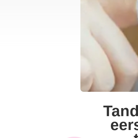
Tand
eer