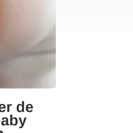
er de
baby