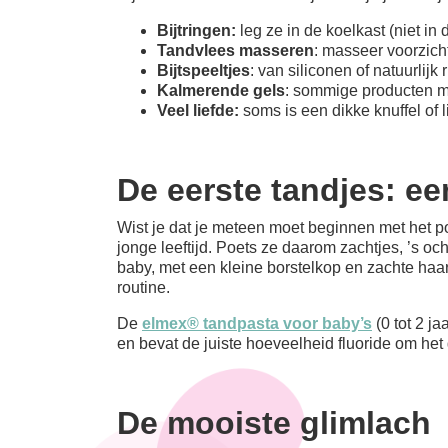
Bijtringen:
leg ze in de koelkast (niet in 
Tandvlees masseren
: masseer voorzich
Bijtspeeltjes
: van siliconen of natuurlij
Kalmerende gels
: sommige producten me
Veel liefde:
soms is een dikke knuffel of 
De eerste tandjes: ee
Wist je dat je meteen moet beginnen met het po
jonge leeftijd. Poets ze daarom zachtjes, ’s oc
baby, met een kleine borstelkop en zachte haa
routine.
De
elmex® tandpasta voor baby’s
(0 tot 2 ja
en bevat de juiste hoeveelheid fluoride om het
De mooiste glimlach