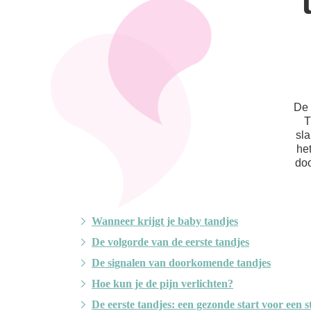
De 
T
sl
he
doo
Wanneer krijgt je baby tandjes
De volgorde van de eerste tandjes
De signalen van doorkomende tandjes
Hoe kun je de pijn verlichten?
De eerste tandjes: een gezonde start voor een s