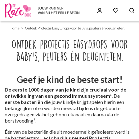
Breadcrumb
Skip
Home
Ontdek Protectis EasyDrops voor baby's, peuters én deugnieten.
to
main
Ontdek Protectis EasyDrops voor
content
baby's, peuters én deugnieten.
Geef je kind de beste start!
Paragraphs
De eerste 1000 dagen van je kind zijn cruciaal voor de
ontwikkeling van een gezond immuunsysteem¹
. De
eerste bacteriën
die jouw kindje krijgt spelen hierin een
belangrijke
rol en worden meestal tijdens de geboorte
overgedragen via het geboortekanaal en daarna via de
borstvoeding².
Één van de bacteriën die uit moedermelk geïsoleerd werd is
de bacteriestam
Lactobacillus reuteri Protectis
.