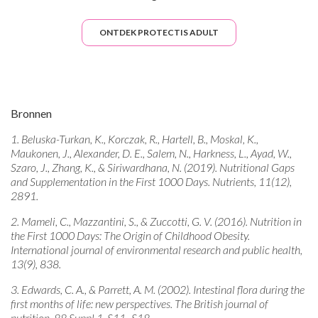
ONTDEK PROTECTIS ADULT
Bronnen
1. Beluska-Turkan, K., Korczak, R., Hartell, B., Moskal, K.,
Maukonen, J., Alexander, D. E., Salem, N., Harkness, L., Ayad, W.,
Szaro, J., Zhang, K., & Siriwardhana, N. (2019). Nutritional Gaps
and Supplementation in the First 1000 Days. Nutrients, 11(12),
2891.
2. Mameli, C., Mazzantini, S., & Zuccotti, G. V. (2016). Nutrition in
the First 1000 Days: The Origin of Childhood Obesity.
International journal of environmental research and public health,
13(9), 838.
3. Edwards, C. A., & Parrett, A. M. (2002). Intestinal flora during the
first months of life: new perspectives. The British journal of
nutrition, 88 Suppl 1, S11–S18.