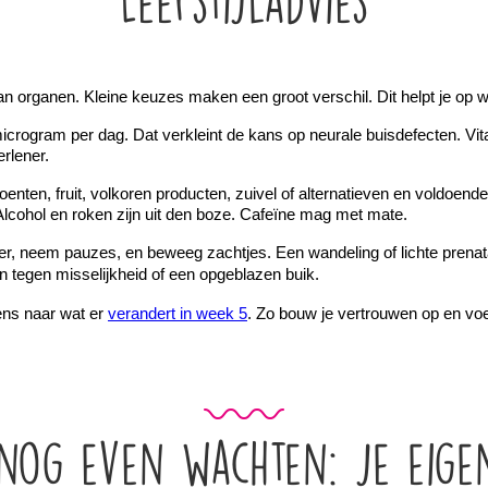
Leefstijladvies
 organen. Kleine keuzes maken een groot verschil. Dit helpt je op 
microgram per dag. Dat verkleint de kans op neurale buisdefecten. Vi
rlener.
ten, fruit, volkoren producten, zuivel of alternatieven en voldoende e
 Alcohol en roken zijn uit den boze. Cafeïne mag met mate.
eer, neem pauzes, en beweeg zachtjes. Een wandeling of lichte prenat
en tegen misselijkheid of een opgeblazen buik.
ens naar wat er 
verandert in week 5
. Zo bouw je vertrouwen op en voel
nog even wachten: je eige