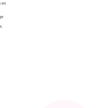
s en
ige
t.