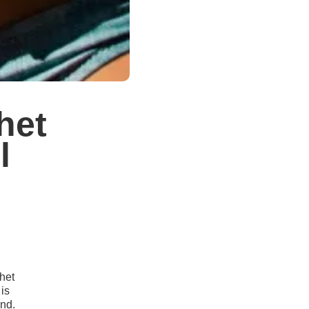
het
l
 het
 is
end.