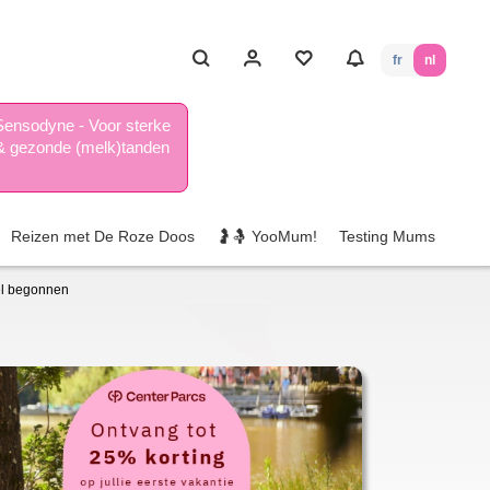
fr
nl
Sensodyne - Voor sterke
& gezonde (melk)tanden
Reizen met De Roze Doos
🤰🤱 YooMum!
Testing Mums
eel begonnen