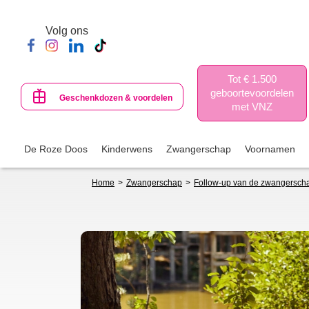
Skip
to
Volg ons
main
content
Tot € 1.500
geboortevoordelen
Geschenkdozen & voordelen
met VNZ
De Roze Doos
Kinderwens
Zwangerschap
Voornamen
Breadcrumb
Home
Zwangerschap
Follow-up van de zwangersch