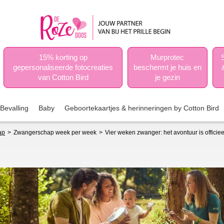
15% korting op
Murprotec
gepersonaliseerde fotocreaties
beschermt je huis en
van Cotton Bird
je gezin
Bevalling
Baby
Geboortekaartjes & herinneringen by Cotton Bird
ap
Zwangerschap week per week
Vier weken zwanger: het avontuur is offici