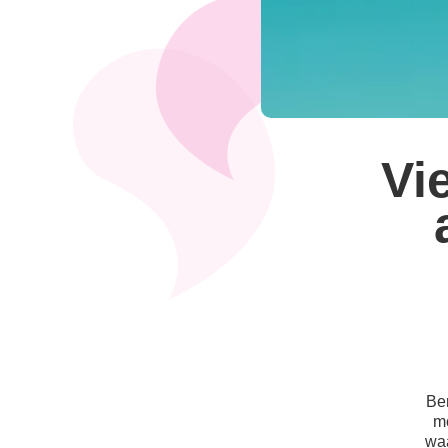
Vi
Ben
mo
waa