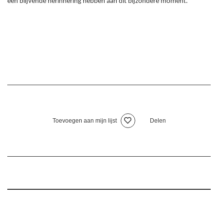
een blijvende herinnering hebben aan dit bijzondere moment.
Toevoegen aan mijn lijst
Delen