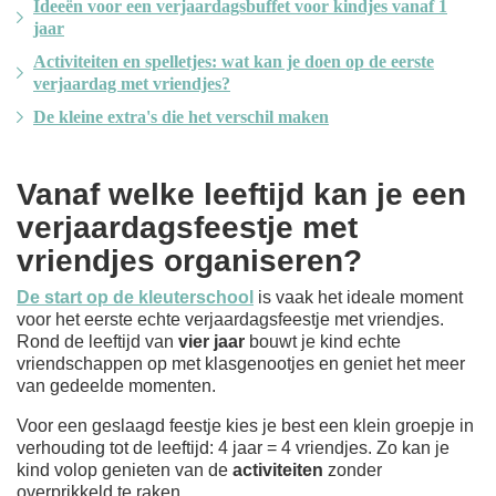
Ideeën voor een verjaardagsbuffet voor kindjes vanaf 1
jaar
Activiteiten en spelletjes: wat kan je doen op de eerste
verjaardag met vriendjes?
De kleine extra's die het verschil maken
Vanaf welke leeftijd kan je een
verjaardagsfeestje met
vriendjes organiseren?
De start op de kleuterschool
is vaak het ideale moment
voor het eerste echte verjaardagsfeestje met vriendjes.
Rond de leeftijd van
vier jaar
bouwt je kind echte
vriendschappen op met klasgenootjes en geniet het meer
van gedeelde momenten.
Voor een geslaagd feestje kies je best een klein groepje in
verhouding tot de leeftijd: 4 jaar = 4 vriendjes. Zo kan je
kind volop genieten van de
activiteiten
zonder
overprikkeld te raken.