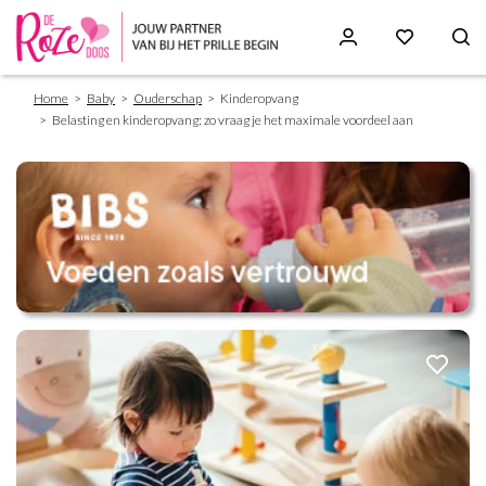
Breadcrumb
Skip
Home
Baby
Ouderschap
Kinderopvang
to
Belasting en kinderopvang: zo vraag je het maximale voordeel aan
main
content