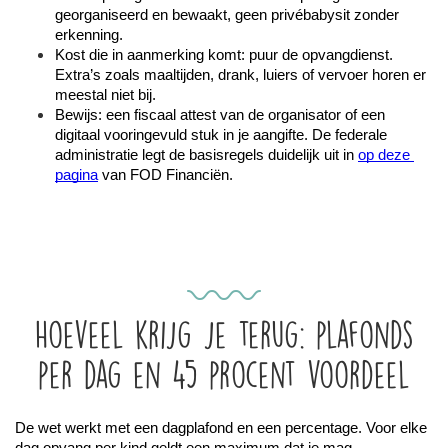
georganiseerd en bewaakt, geen privébabysit zonder 
erkenning.
Kost die in aanmerking komt: puur de opvangdienst. 
Extra’s zoals maaltijden, drank, luiers of vervoer horen er 
meestal niet bij.
Bewijs: een fiscaal attest van de organisator of een 
digitaal vooringevuld stuk in je aangifte. De federale 
administratie legt de basisregels duidelijk uit in 
op deze 
pagina
 van FOD Financiën.
Hoeveel krijg je terug: plafonds
per dag en 45 procent voordeel
De wet werkt met een dagplafond en een percentage. Voor elke 
dag opvang per kind geldt een maximum dat je mag 