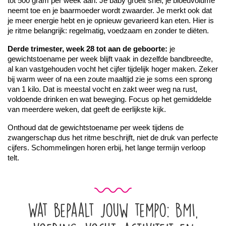
tot 500 gram per week aan. Je baby groeit snel, je bloedvolume 
neemt toe en je baarmoeder wordt zwaarder. Je merkt ook dat 
je meer energie hebt en je opnieuw gevarieerd kan eten. Hier is 
je ritme belangrijk: regelmatig, voedzaam en zonder te diëten.
Derde trimester, week 28 tot aan de geboorte:
 je 
gewichtstoename per week blijft vaak in dezelfde bandbreedte, 
al kan vastgehouden vocht het cijfer tijdelijk hoger maken. Zeker 
bij warm weer of na een zoute maaltijd zie je soms een sprong 
van 1 kilo. Dat is meestal vocht en zakt weer weg na rust, 
voldoende drinken en wat beweging. Focus op het gemiddelde 
van meerdere weken, dat geeft de eerlijkste kijk.
Onthoud dat de gewichtstoename per week tijdens de 
zwangerschap dus het ritme beschrijft, niet de druk van perfecte 
cijfers. Schommelingen horen erbij, het lange termijn verloop 
telt.
Wat bepaalt jouw tempo: BMI,