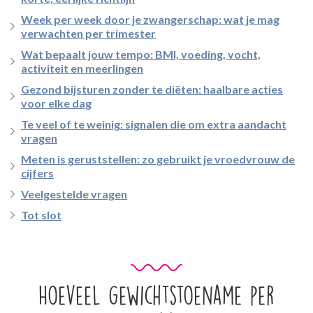
Week per week door je zwangerschap: wat je mag
verwachten per trimester
Wat bepaalt jouw tempo: BMI, voeding, vocht,
activiteit en meerlingen
Gezond bijsturen zonder te diëten: haalbare acties
voor elke dag
Te veel of te weinig: signalen die om extra aandacht
vragen
Meten is geruststellen: zo gebruikt je vroedvrouw de
cijfers
Veelgestelde vragen
Tot slot
Hoeveel gewichtstoename per