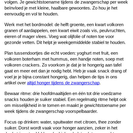
volgen. Je gewichtstoename tijdens de zwangerschap per week 
beïnvloed je met kleine, haalbare gewoontes. Zo hou je het 
eenvoudig en vol te houden.
Werk met het bordmodel: de helft groente, een kwart volkoren 
granen of aardappelen, een kwart eiwit zoals vis, peulvruchten, 
eieren of mager vlees. Voeg wat olijfolie of noten toe voor 
gezonde vetten. Dit helpt je weekgemiddelde stabiel te houden.
Plan tussendoortjes die echt voeden: yoghurt met fruit, een 
volkoren boterham met hummus, een handje noten, soep met 
volkoren crackers. Zo voorkom je dat je te hongerig aan tafel 
gaat en meer eet dan je nodig hebt. Heb je vaak snack drang of 
voel je je bijna constant hongerig, dan helpen de tips in ons 
artikel over 
altijd honger tijdens de zwangerschap
.
Bewaar ritme: drie hoofdmaaltijden en één tot drie voedzame 
snacks houden je suiker stabiel. Een regelmatig ritme helpt ook 
om misselijkheid in te tomen en maakt je gewichtstoename per 
week tijdens de zwangerschap voorspelbaarder.
Focus op drinken: water, spuitwater met citroen, thee zonder 
suiker. Dorst wordt vaak voor honger aanzien, zeker in het 